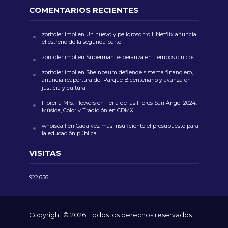
COMENTARIOS RECIENTES
zoritoler imol
en
Un nuevo y peligroso troll: Netflix anuncia
el estreno de la segunda parte
zoritoler imol
en
Superman: esperanza en tiempos cínicos
zoritoler imol
en
Sheinbaum defiende sistema financiero,
anuncia reapertura del Parque Bicentenario y avanza en
justicia y cultura
Florería Mrs. Flowers
en
Feria de las Flores San Ángel 2024:
Música, Color y Tradición en CDMX
whoiscall
en
Cada vez más insuficiente el presupuesto para
la educación pública
VISITAS
922,656
Copyright © 2026. Todos los derechos reservados.