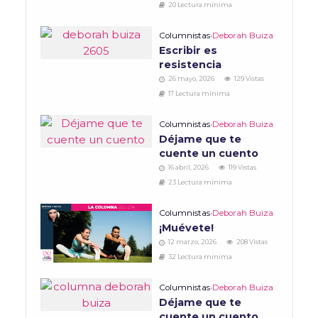
20 Lectura mínima
Columnistas
•
Deborah Buiza
Escribir es
resistencia
26 mayo, 2026
129 Vistas
17 Lectura mínima
Columnistas
•
Deborah Buiza
Déjame que te
cuente un cuento
16 abril, 2026
119 Vistas
23 Lectura mínima
Columnistas
•
Deborah Buiza
¡Muévete!
12 marzo, 2026
208 Vistas
32 Lectura mínima
Columnistas
•
Deborah Buiza
Déjame que te
cuente un cuento