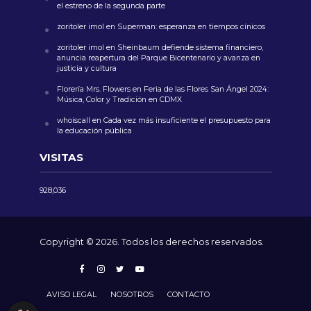
el estreno de la segunda parte
zoritoler imol
en
Superman: esperanza en tiempos cínicos
zoritoler imol
en
Sheinbaum defiende sistema financiero,
anuncia reapertura del Parque Bicentenario y avanza en
justicia y cultura
Florería Mrs. Flowers
en
Feria de las Flores San Ángel 2024:
Música, Color y Tradición en CDMX
whoiscall
en
Cada vez más insuficiente el presupuesto para
la educación pública
VISITAS
928,036
Copyright © 2026. Todos los derechos reservados.
AVISO LEGAL
NOSOTROS
CONTACTO