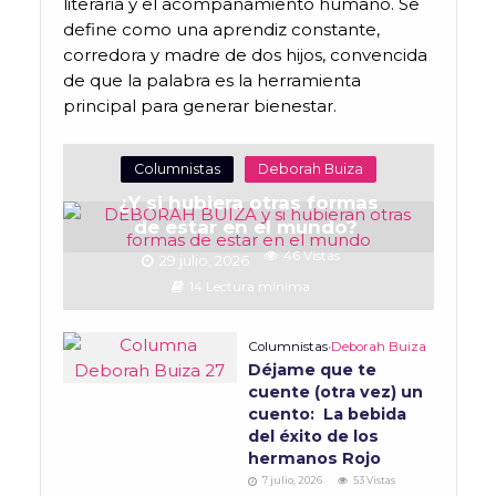
literaria y el acompañamiento humano. Se
define como una aprendiz constante,
corredora y madre de dos hijos, convencida
de que la palabra es la herramienta
principal para generar bienestar.
Columnistas
Deborah Buiza
¿Y si hubiera otras formas
de estar en el mundo?
46 Vistas
29 julio, 2026
14 Lectura mínima
Columnistas
•
Deborah Buiza
Déjame que te
cuente (otra vez) un
cuento: La bebida
del éxito de los
hermanos Rojo
7 julio, 2026
53 Vistas