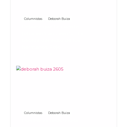
Columnistas
Deborah Buiza
Déjame que te cuente
(otra vez) un cuento: La
bebida del éxito de los
hermanos Rojo
53 Vistas
7 julio, 2026
Columnistas
Deborah Buiza
Escribir es resistencia