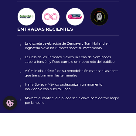
ENTRADAS RECIENTES
La discreta celebración de Zendaya y Tom Holland en
Inglaterra aviva los rumores sobre su matrimonio
La Casa de los Famosos México: la Cena de Nominados
sube la tensión y Fede cumple un nuevo reto del público
AICM inicia la fase 2 de su remodelación estas son las obras
que transformarán las terminales
Harry Styles y México protagonizan un momento
inolvidable con “Cielito Lindo”
Moverte durante el día puede ser la clave para dormir mejor
CONFIGURACIÓN DE COOKIES
por la noche
COMENTARIOS RECIENTES
zoritoler imol
en
Un nuevo y peligroso troll: Netflix anuncia
el estreno de la segunda parte