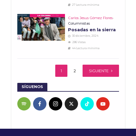
27 Lectura mínima
Carlos Jesus Gómez Flores
•
Columnistas
Posadas en la sierra
30 diciembre, 2024
286 Vistas
44 Lectura mínima
1
2
SIGUIENTE
SÍGUENOS