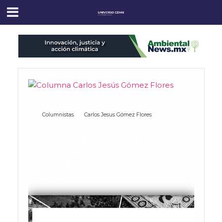
Columnistas
Carlos Jesus Gómez Flores
New Jersey mira a México: 11
billones de razones para
fortalecer el vínculo
económico
173 Vistas
12 noviembre, 2025