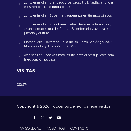
zoritoler imol
en
Un nuevo y peligroso troll: Netflix anuncia
el estreno de la segunda parte
zoritoler imol
en
Superman: esperanza en tiempos cínicos
zoritoler imol
en
Sheinbaum defiende sistema financiero,
anuncia reapertura del Parque Bicentenario y avanza en
justicia y cultura
Florería Mrs. Flowers
en
Feria de las Flores San Ángel 2024:
Música, Color y Tradición en CDMX
whoiscall
en
Cada vez más insuficiente el presupuesto para
la educación pública
VISITAS
922,274
Copyright © 2026. Todos los derechos reservados.
AVISO LEGAL
NOSOTROS
CONTACTO