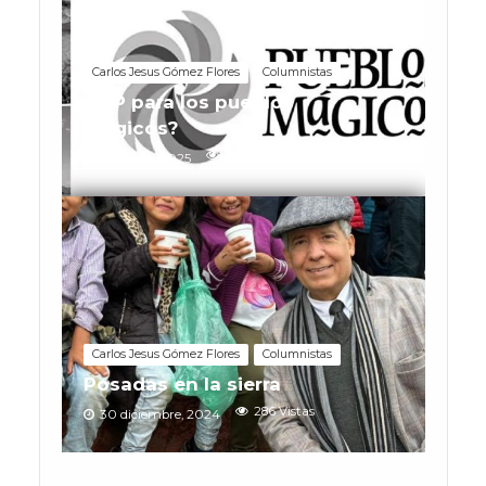
Carlos Jesus Gómez Flores
Columnistas
¿RIP para los pueblos
mágicos?
350 Vistas
11 febrero, 2025
Carlos Jesus Gómez Flores
Columnistas
Posadas en la sierra
286 Vistas
30 diciembre, 2024