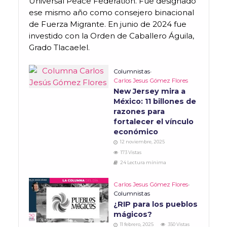
Universal Peace Federation. Fue designado
ese mismo año como consejero binacional
de Fuerza Migrante. En junio de 2024 fue
investido con la Orden de Caballero Águila,
Grado Tlacaelel.
Columnistas
•
Carlos Jesus Gómez Flores
New Jersey mira a
México: 11 billones de
razones para
fortalecer el vínculo
económico
12 noviembre, 2025
173 Vistas
24 Lectura mínima
Carlos Jesus Gómez Flores
•
Columnistas
¿RIP para los pueblos
mágicos?
11 febrero, 2025
350 Vistas