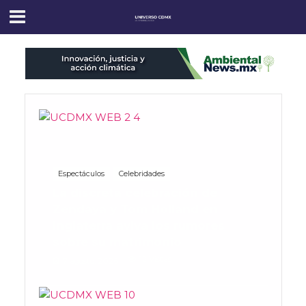
Espectáculos
Celebridades
La discreta celebración de
Zendaya y Tom Holland en
Inglaterra aviva los rumores
sobre su matrimonio
12 Vistas
7 agosto, 2026