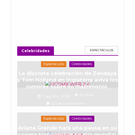
Cooper: Jim Parsons
revela la presión que vivió
durante la serie
52 Vistas
20 julio, 2026
ESPECTÁCULOS
Celebridades
Espectáculos
Celebridades
La discreta celebración de Zendaya
y Tom Holland en Inglaterra aviva los
rumores sobre su matrimonio
12 Vistas
7 agosto, 2026
22 Lectura mínima
Espectáculos
Celebridades
Ariana Grande hará una pausa en su
carrera tras concluir su gira mundial