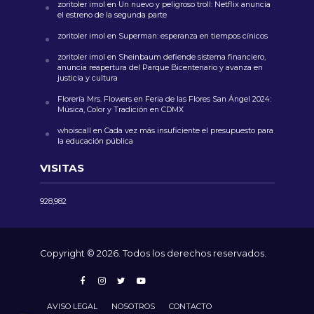
zoritoler imol
en
Un nuevo y peligroso troll: Netflix anuncia
el estreno de la segunda parte
zoritoler imol
en
Superman: esperanza en tiempos cínicos
zoritoler imol
en
Sheinbaum defiende sistema financiero,
anuncia reapertura del Parque Bicentenario y avanza en
justicia y cultura
Florería Mrs. Flowers
en
Feria de las Flores San Ángel 2024:
Música, Color y Tradición en CDMX
whoiscall
en
Cada vez más insuficiente el presupuesto para
la educación pública
VISITAS
928,982
Copyright © 2026. Todos los derechos reservados.
AVISO LEGAL
NOSOTROS
CONTACTO