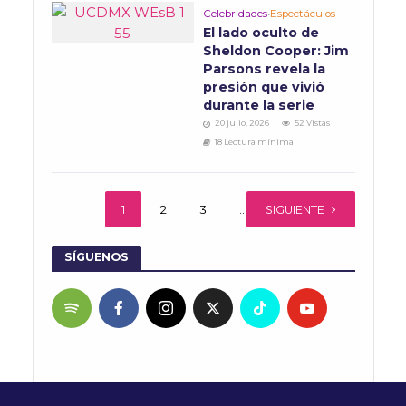
Celebridades
•
Espectáculos
El lado oculto de
Sheldon Cooper: Jim
Parsons revela la
presión que vivió
durante la serie
20 julio, 2026
52 Vistas
18 Lectura mínima
1
2
3
…
SIGUIENTE
134
SÍGUENOS