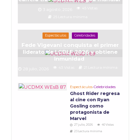
45 Vistas
3 agosto, 2026
25 Lectura mínima
Espectáculos
Celebridades
Fede Vigevani conquista el primer
liderato de LCDLF 2026 y obtiene
inmunidad
43 Vistas
21 Lectura mínima
28 julio, 2026
Espectáculos
•
Celebridades
Ghost Rider regresa
al cine con Ryan
Gosling como
protagonista de
Marvel
27 julio, 2026
40 Vistas
23 Lectura mínima