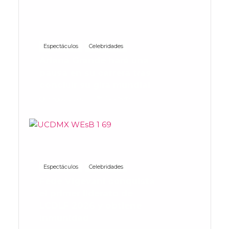
Espectáculos
Celebridades
Ariana Grande hará una
pausa en su carrera tras
concluir su gira mundial
45 Vistas
3 agosto, 2026
Espectáculos
Celebridades
Fede Vigevani conquista
el primer liderato de
LCDLF 2026 y obtiene
inmunidad