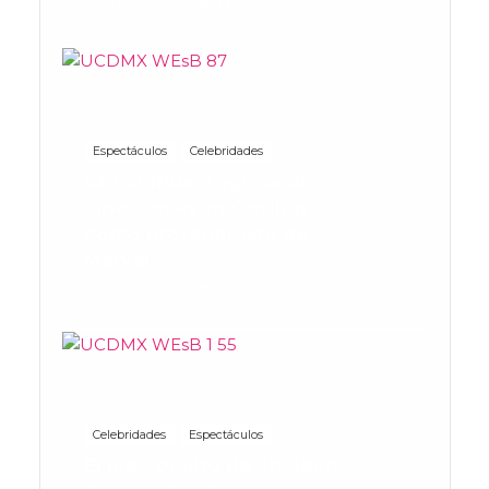
43 Vistas
28 julio, 2026
Espectáculos
Celebridades
Ghost Rider regresa al
cine con Ryan Gosling
como protagonista de
Marvel
40 Vistas
27 julio, 2026
Celebridades
Espectáculos
El lado oculto de Sheldon