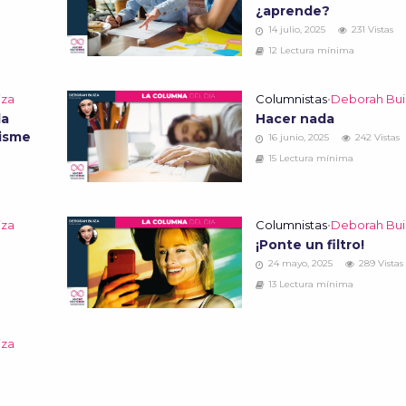
¿aprende?
14 julio, 2025
231 Vistas
12 Lectura mínima
iza
Columnistas
•
Deborah Bui
la
Hacer nada
hisme
16 junio, 2025
242 Vistas
15 Lectura mínima
iza
Columnistas
•
Deborah Bui
¡Ponte un filtro!
24 mayo, 2025
289 Vistas
13 Lectura mínima
iza