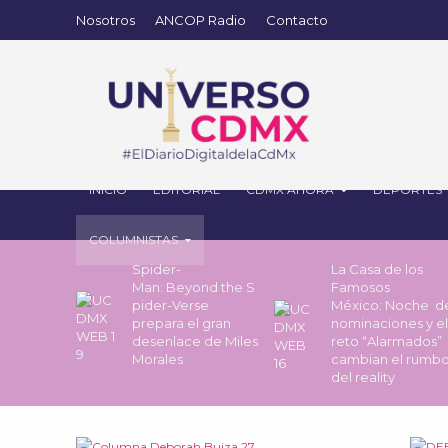
Nosotros
ANCOP Radio
Contacto
INICIO
EDITORIAL
CDMX AHORA
DEPORTES
COLUMNISTAS
Spider-
La Casa de los
Man: Beyond the S
Famosos
pider-Verse
México: Noche 
prepara el gran
nominaciones y el
desenlace de Miles
reto “Alarmados”
Morales
cambian el rumb
del reality