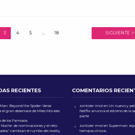
3
4
5
…
18
SIGUIENTE
DAS RECIENTES
COMENTARIOS RECIEN
-Man: Beyond the Spider-Verse
zoritoler imol
en
Un nuevo y peli
 el gran desenlace de Miles Morales
Netflix anuncia el estreno de la
parte
a de los Famosos
 Noche de nominaciones y el reto
zoritoler imol
en
Superman: esp
ados” cambian el rumbo del reality
tiempos cínicos