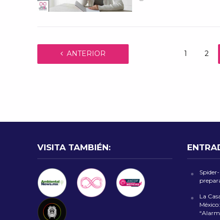
ANTERIOR
1
2
VISITA TAMBIÉN:
ENTRA
Spider
prepara
La Cas
México:
“Alarm