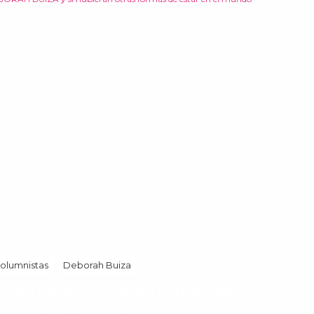
olumnistas
Deborah Buiza
Y si hubiera otras formas de
star en el mundo?