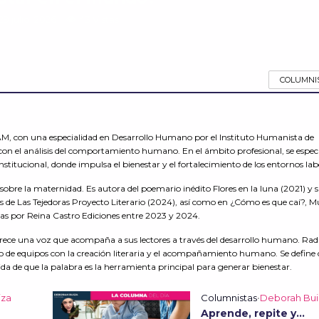
29 julio, 2026
43 Vistas
COLUMNI
M, con una especialidad en Desarrollo Humano por el Instituto Humanista de
s con el análisis del comportamiento humano. En el ámbito profesional, se espec
nstitucional, donde impulsa el bienestar y el fortalecimiento de los entornos lab
n sobre la maternidad. Es autora del poemario inédito Flores en la luna (2021) y 
s de Las Tejedoras Proyecto Literario (2024), así como en ¿Cómo es que caí?, M
as por Reina Castro Ediciones entre 2023 y 2024.
rece una voz que acompaña a sus lectores a través del desarrollo humano. Rad
to de equipos con la creación literaria y el acompañamiento humano. Se defin
da de que la palabra es la herramienta principal para generar bienestar.
iza
Columnistas
•
Deborah Bui
Aprende, repite y…