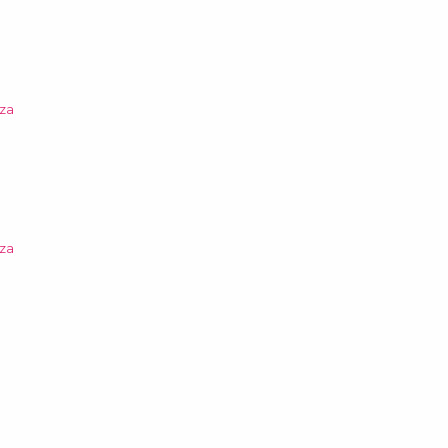
za
za