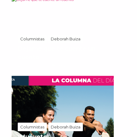
Columnistas
Deborah Buiza
Déjame que te cuente un
cuento
16 abril, 2026
118 Vistas
Columnistas
Deborah Buiza
¡Muévete!