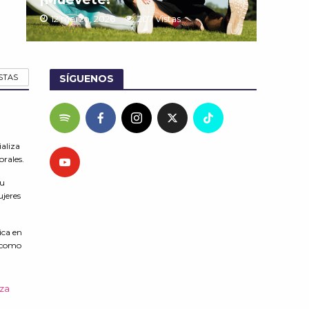
12 marzo, 2026
207 Vistas
STAS
SÍGUENOS
ializa
orales.
su
ujeres
ica en
e como
za