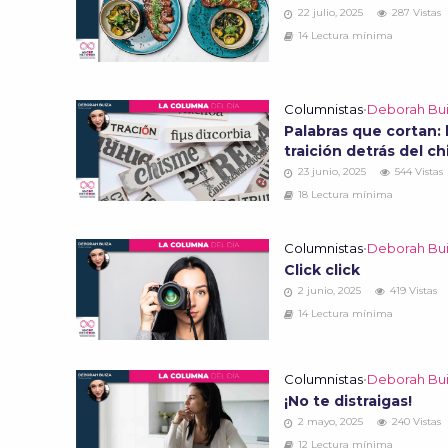
22 julio, 2025
287 Vistas
14 Lectura mínima
Columnistas
•
Deborah Bu
Palabras que cortan: 
traición detrás del c
23 junio, 2025
544 Vistas
18 Lectura mínima
Columnistas
•
Deborah Bu
Click click
2 junio, 2025
419 Vistas
14 Lectura mínima
Columnistas
•
Deborah Bu
¡No te distraigas!
2 mayo, 2025
240 Vistas
12 Lectura mínima