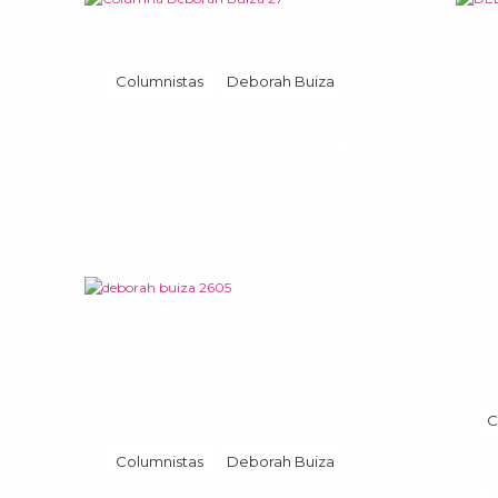
Columnistas
Deborah Buiza
Déjame que te cuente (otra
vez) un cuento: La bebida
del éxito de los hermanos
Rojo
7 julio, 2026
52 Vistas
C
¿
Columnistas
Deborah Buiza
e
Escribir es resistencia