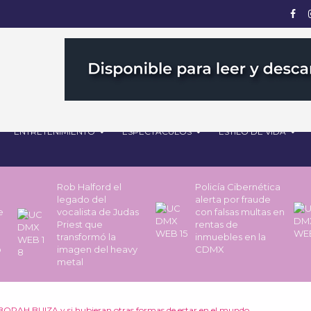
ENTRETENIMIENTO
ESPECTÁCULOS
ESTILO DE VIDA
Rob Halford el
Policía Cibernética
legado del
alerta por fraude
de
vocalista de Judas
con falsas multas en
Priest que
rentas de
transformó la
inmuebles en la
o
imagen del heavy
CDMX
metal