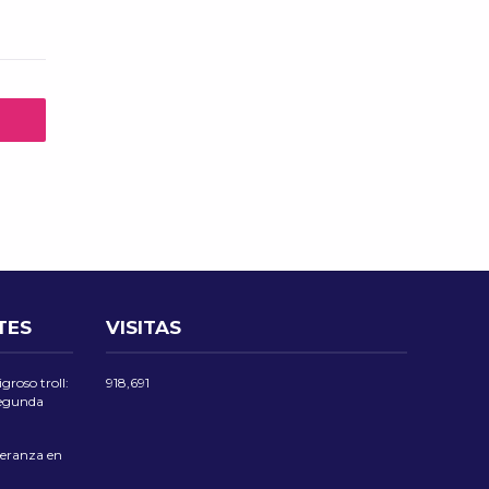
TES
VISITAS
groso troll:
918,691
 segunda
eranza en