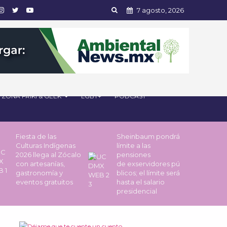
7 agosto, 2026
ZONA FRIKI & GEEK
LGBT+
PODCAST
Fiesta de las
Sheinbaum pondrá
Culturas Indígenas
límite a las
2026 llega al Zócalo
pensiones
con artesanías,
de exservidores pú
gastronomía y
blicos; el límite será
eventos gratuitos
hasta el salario
presidencial