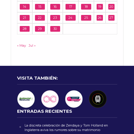
14
15
16
17
18
19
20
21
22
23
24
25
26
27
28
29
30
« May
Jul »
VISITA TAMBIÉN:
ENTRADAS RECIENTES
La discreta celebración de Zendaya y Tom Holland en
Inglaterra aviva los rumores sobre su matrimonio