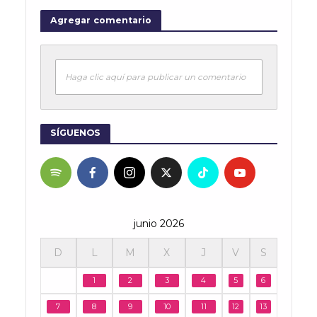
Agregar comentario
Haga clic aquí para publicar un comentario
SÍGUENOS
junio 2026
D
L
M
X
J
V
S
1
2
3
4
5
6
7
8
9
10
11
12
13