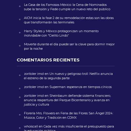
La Casa de los Famosos México: la Cena de Nominados
sube la tensión y Fede cumple un nuevo reto del público
AICM inicia la fase 2 de su remodelación estas son las obras
que transformarán las terminales
Harry Styles y México protagonizan un momento
inolvidable con “Cielito Lindo”
Moverte durante el día puede ser la clave para dormir mejor
por la noche
COMENTARIOS RECIENTES
zoritoler imol
en
Un nuevo y peligroso troll: Netflix anuncia
el estreno de la segunda parte
zoritoler imol
en
Superman: esperanza en tiempos cínicos
zoritoler imol
en
Sheinbaum defiende sistema financiero,
anuncia reapertura del Parque Bicentenario y avanza en
justicia y cultura
Florería Mrs. Flowers
en
Feria de las Flores San Ángel 2024:
Música, Color y Tradición en CDMX
whoiscall
en
Cada vez más insuficiente el presupuesto para
la educación pública