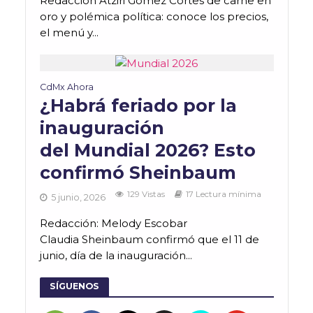
Redacción Atziri Gómez Cortes de carne en
oro y polémica política: conoce los precios,
el menú y...
CdMx Ahora
¿Habrá feriado por la
inauguración
del Mundial 2026? Esto
confirmó Sheinbaum
129 Vistas
17 Lectura mínima
5 junio, 2026
Redacción: Melody Escobar
Claudia Sheinbaum confirmó que el 11 de
junio, día de la inauguración...
SÍGUENOS