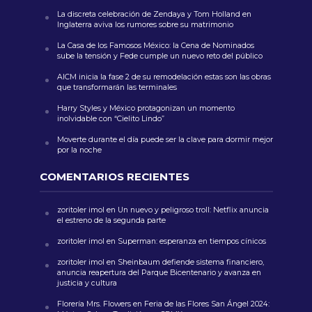
La discreta celebración de Zendaya y Tom Holland en
Inglaterra aviva los rumores sobre su matrimonio
La Casa de los Famosos México: la Cena de Nominados
sube la tensión y Fede cumple un nuevo reto del público
AICM inicia la fase 2 de su remodelación estas son las obras
que transformarán las terminales
Harry Styles y México protagonizan un momento
inolvidable con “Cielito Lindo”
Moverte durante el día puede ser la clave para dormir mejor
por la noche
COMENTARIOS RECIENTES
zoritoler imol
en
Un nuevo y peligroso troll: Netflix anuncia
el estreno de la segunda parte
zoritoler imol
en
Superman: esperanza en tiempos cínicos
zoritoler imol
en
Sheinbaum defiende sistema financiero,
anuncia reapertura del Parque Bicentenario y avanza en
justicia y cultura
Florería Mrs. Flowers
en
Feria de las Flores San Ángel 2024: