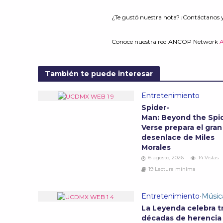
¿Te gustó nuestra nota? ¡Contáctanos 
Conoce nuestra red ANCOP Network
También te puede interesar
Entretenimiento
Spider-
Man: Beyond the Spi
Verse prepara el gran
desenlace de Miles
Morales
6 agosto, 2026
14 Vistas
19 Lectura mínima
Entretenimiento
•
Músic
La Leyenda celebra t
décadas de herencia