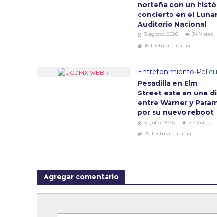
norteña con un histó
concierto en el Lunar
Auditorio Nacional
3 agosto, 2026
34 Vistas
16 Lectura mínima
Entretenimiento
•
Pelícu
Pesadilla en Elm
Street esta en una d
entre Warner y Para
por su nuevo reboot
31 julio, 2026
27 Vistas
20 Lectura mínima
Agregar comentario