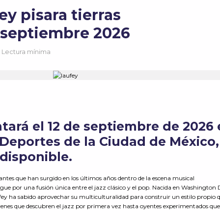
ey pisara tierras
 septiembre 2026
4 Lectura mínima
tará el 12 de septiembre de 2026
s Deportes de la Ciudad de México,
disponible.
nantes que han surgido en los últimos años dentro de la escena musical
ue por una fusión única entre el jazz clásico y el pop. Nacida en Washington D
ufey ha sabido aprovechar su multiculturalidad para construir un estilo propio 
óvenes que descubren el jazz por primera vez hasta oyentes experimentados qu