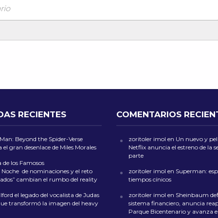
rio
DAS RECIENTES
COMENTARIOS RECIEN
-Man: Beyond the Spider-Verse
zoritoler imol
en
Un nuevo y peli
 el gran desenlace de Miles Morales
Netflix anuncia el estreno de la
parte
a de los Famosos
 Noche de nominaciones y el reto
zoritoler imol
en
Superman: esp
ados” cambian el rumbo del reality
tiempos cínicos
ford el legado del vocalista de Judas
zoritoler imol
en
Sheinbaum def
que transformó la imagen del heavy
sistema financiero, anuncia reap
Parque Bicentenario y avanza en