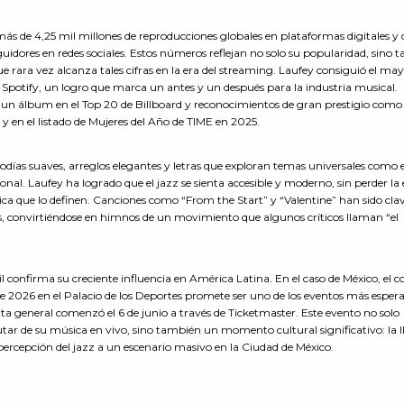
s de 4,25 mil millones de reproducciones globales en plataformas digitales y
uidores en redes sociales. Estos números reflejan no solo su popularidad, sino
ue rara vez alcanza tales cifras en la era del streaming. Laufey consiguió el ma
e Spotify, un logro que marca un antes y un después para la industria musical.
 un álbum en el Top 20 de Billboard y reconocimientos de gran prestigio como
0 y en el listado de Mujeres del Año de TIME en 2025.
lodías suaves, arreglos elegantes y letras que exploran temas universales como e
onal. Laufey ha logrado que el jazz se sienta accesible y moderno, sin perder la
ica que lo definen. Canciones como “From the Start” y “Valentine” han sido cla
, convirtiéndose en himnos de un movimiento que algunos críticos llaman “el
l confirma su creciente influencia en América Latina. En el caso de México, el c
 2026 en el Palacio de los Deportes promete ser uno de los eventos más espera
nta general comenzó el 6 de junio a través de Ticketmaster. Este evento no solo
tar de su música en vivo, sino también un momento cultural significativo: la 
percepción del jazz a un escenario masivo en la Ciudad de México.