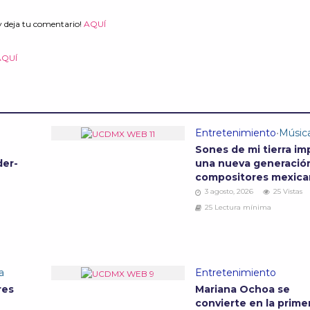
y deja tu comentario!
AQUÍ
AQUÍ
Entretenimiento
•
Músic
Sones de mi tierra im
der-
una nueva generació
compositores mexic
3 agosto, 2026
25 Vistas
25 Lectura mínima
a
Entretenimiento
res
Mariana Ochoa se
convierte en la prime