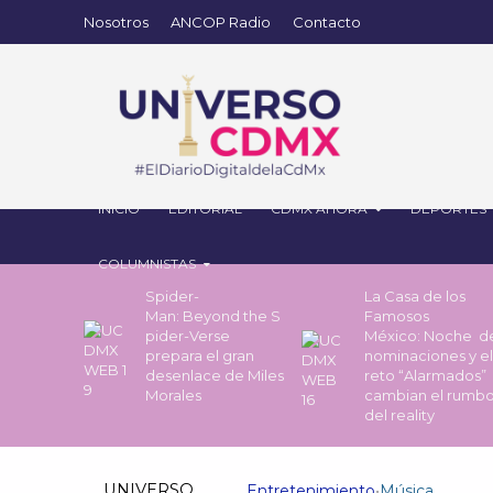
Nosotros
ANCOP Radio
Contacto
INICIO
EDITORIAL
CDMX AHORA
DEPORTES
COLUMNISTAS
Spider-
La Casa de los
Man: Beyond the S
Famosos
pider-Verse
México: Noche 
prepara el gran
nominaciones y el
desenlace de Miles
reto “Alarmados”
Morales
cambian el rumb
del reality
UNIVERSO
Entretenimiento
•
Música