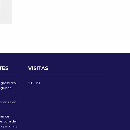
TES
VISITAS
groso troll:
918,051
 segunda
eranza en
iende
ertura del
 justicia y