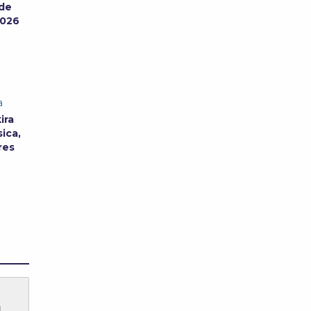
 de
2026
a
ira
ica,
res