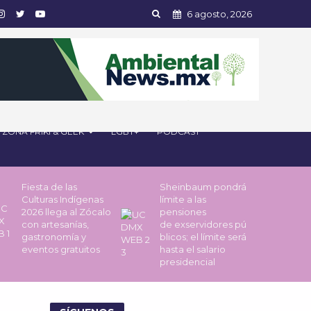
6 agosto, 2026
ZONA FRIKI & GEEK
LGBT+
PODCAST
Fiesta de las
Sheinbaum pondrá
Culturas Indígenas
límite a las
2026 llega al Zócalo
pensiones
con artesanías,
de exservidores pú
gastronomía y
blicos; el límite será
eventos gratuitos
hasta el salario
presidencial