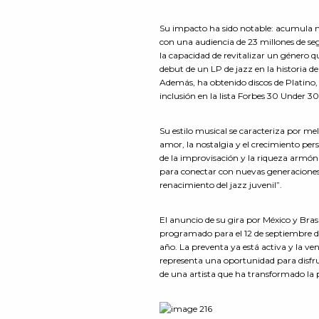
Su impacto ha sido notable: acumula má
con una audiencia de 23 millones de seg
la capacidad de revitalizar un género q
debut de un LP de jazz en la historia d
Además, ha obtenido discos de Platino,
inclusión en la lista Forbes 30 Under 3
Su estilo musical se caracteriza por me
amor, la nostalgia y el crecimiento pers
de la improvisación y la riqueza armón
para conectar con nuevas generaciones
renacimiento del jazz juvenil”.
El anuncio de su gira por México y Brasi
programado para el 12 de septiembre de
año. La preventa ya está activa y la ve
representa una oportunidad para disfru
de una artista que ha transformado la 