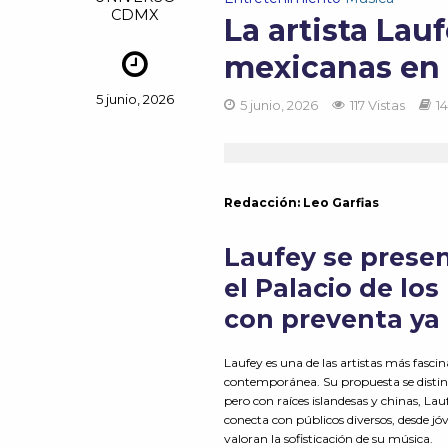
CDMX
La artista Lauf
mexicanas en
5 junio, 2026
5 junio, 2026
117 Vistas
1
Redacción: Leo Garfias
Laufey se presen
el Palacio de lo
con preventa ya 
Laufey es una de las artistas más fasci
contemporánea. Su propuesta se disting
pero con raíces islandesas y chinas, La
conecta con públicos diversos, desde j
valoran la sofisticación de su música.