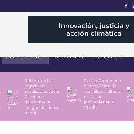
ENTRETENIMIENTO
ESPECTÁCULOS
ESTILO DE VIDA
Rob Halford el
Policía Cibernética
legado del
alerta por fraude
de
vocalista de Judas
con falsas multas en
Priest que
rentas de
transformó la
inmuebles en la
o
imagen del heavy
CDMX
metal