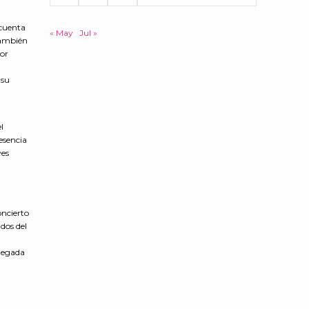
 cuenta
« May
Jul »
 también
yor
 su
l
 esencia
ves
oncierto
dos del
llegada