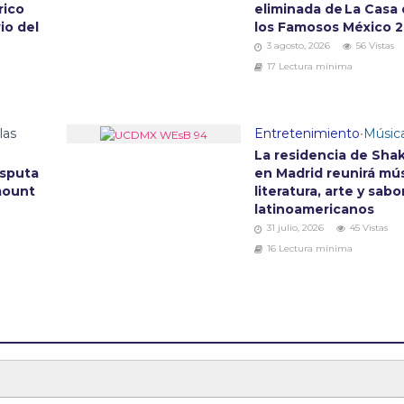
rico
eliminada de La Casa
io del
los Famosos México 
3 agosto, 2026
56 Vistas
17 Lectura mínima
las
Entretenimiento
•
Músic
La residencia de Shak
isputa
en Madrid reunirá mús
mount
literatura, arte y sabo
latinoamericanos
31 julio, 2026
45 Vistas
16 Lectura mínima