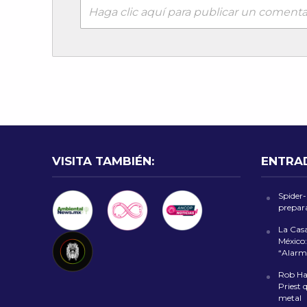
Haga clic aquí para publicar un comenta
VISITA TAMBIÉN:
ENTRA
Spider
prepara
La Cas
México:
“Alarm
Rob Hal
Priest 
metal