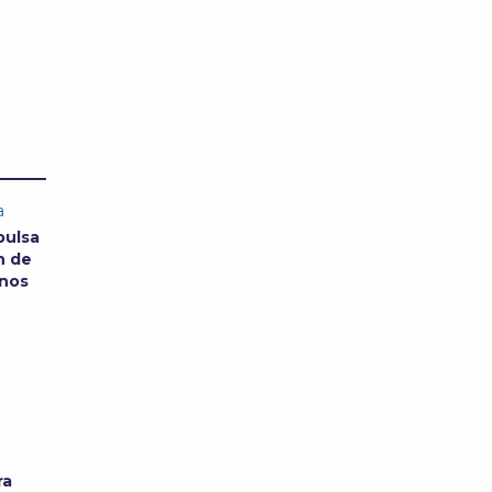
a
pulsa
n de
anos
ra