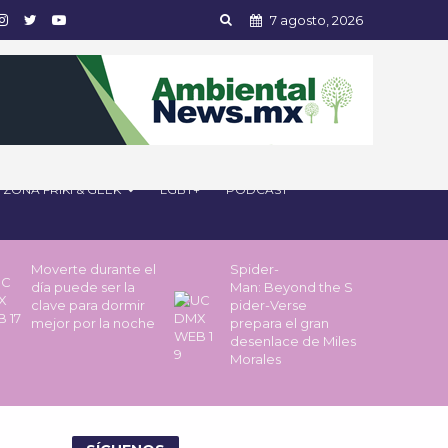
7 agosto, 2026
ZONA FRIKI & GEEK
LGBT+
PODCAST
Moverte durante el
Spider-
día puede ser la
Man: Beyond the S
clave para dormir
pider-Verse
mejor por la noche
prepara el gran
desenlace de Miles
Morales