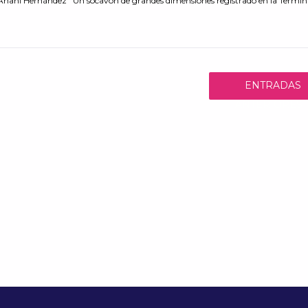
nahi Hernández Un socavón de grandes dimensiones registrado en la Termin
ENTRADAS
ANTERIORES