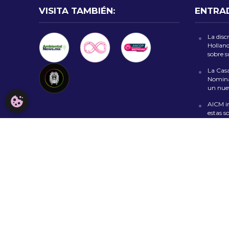
VISITA TAMBIÉN:
ENTRA
La disc
Holland
sobre 
La Casa
Nomina
un nuev
CONFIGURACIÓN DE COOKIES
AICM in
estas s
termin
Harry 
moment
Moverte
para d
Copyright © 2026. Todos los derechos reservados.
AVISO LEGA