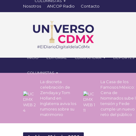
Nosotros
ANCOP Radio
Contacto
INICIO
EDITORIAL
CDMX AHORA
DEPORTES
COLUMNISTAS
La discreta
La Casa de los
celebración de
Famosos México: 
Zendaya y Tom
Cena de
Holland en
Nominados sube l
Inglaterra aviva los
tensión y Fede
rumores sobre su
cumple un nuevo
matrimonio
reto del público