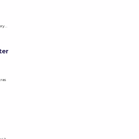
ry...
ter
tras