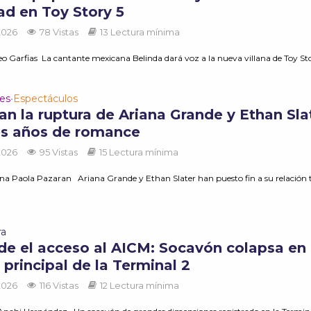
ad en Toy Story 5
 2026
78 Vistas
13 Lectura mínima
o Garfias La cantante mexicana Belinda dará voz a la nueva villana de Toy Sto
des
Espectáculos
•
an la ruptura de Ariana Grande y Ethan Sla
res años de romance
 2026
95 Vistas
15 Lectura mínima
na Paola Pazaran Ariana Grande y Ethan Slater han puesto fin a su relación 
ra
de el acceso al AICM: Socavón colapsa en
 principal de la Terminal 2
 2026
116 Vistas
12 Lectura mínima