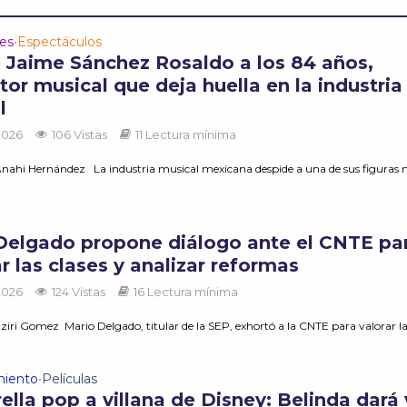
des
Espectáculos
•
e Jaime Sánchez Rosaldo a los 84 años,
or musical que deja huella en la industria
l
 2026
106 Vistas
11 Lectura mínima
nahi Hernández La industria musical mexicana despide a una de sus figuras m
Delgado propone diálogo ante el CNTE pa
 las clases y analizar reformas
 2026
124 Vistas
16 Lectura mínima
iri Gomez Mario Delgado, titular de la SEP, exhortó a la CNTE para valorar las
miento
Películas
•
ella pop a villana de Disney: Belinda dará