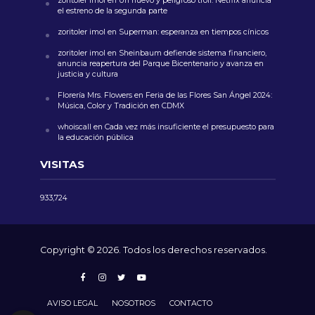
zoritoler imol
en
Un nuevo y peligroso troll: Netflix anuncia
el estreno de la segunda parte
zoritoler imol
en
Superman: esperanza en tiempos cínicos
zoritoler imol
en
Sheinbaum defiende sistema financiero,
anuncia reapertura del Parque Bicentenario y avanza en
justicia y cultura
Florería Mrs. Flowers
en
Feria de las Flores San Ángel 2024:
Música, Color y Tradición en CDMX
whoiscall
en
Cada vez más insuficiente el presupuesto para
la educación pública
VISITAS
933,724
Copyright © 2026. Todos los derechos reservados.
AVISO LEGAL
NOSOTROS
CONTACTO