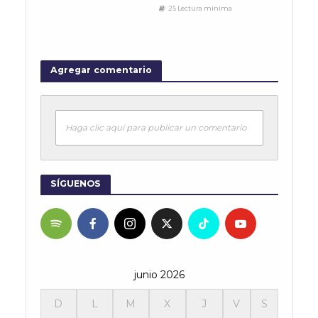
25 Lectura mínima
Agregar comentario
Haga clic aquí para publicar un comentario
SÍGUENOS
junio 2026
D
L
M
X
J
V
S