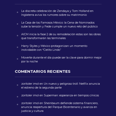
La discreta celebración de Zendaya y Tom Holland en
Inglaterra aviva los rumores sobre su matrimonio
La Casa de los Famosos México: la Cena de Nominados
sube la tensión y Fede cumple un nuevo reto del público
AICM inicia la fase 2 de su remodelación estas son las obras
que transformarán las terminales
Harry Styles y México protagonizan un momento
inolvidable con “Cielito Lindo”
Moverte durante el día puede ser la clave para dormir mejor
por la noche
COMENTARIOS RECIENTES
zoritoler imol
en
Un nuevo y peligroso troll: Netflix anuncia
el estreno de la segunda parte
zoritoler imol
en
Superman: esperanza en tiempos cínicos
zoritoler imol
en
Sheinbaum defiende sistema financiero,
anuncia reapertura del Parque Bicentenario y avanza en
justicia y cultura