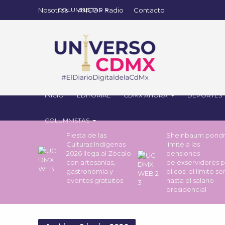
Nosotros
ANCOP Radio
Contacto
INICIO
EDITORIAL
CDMX AHORA
DEPORTES
COLUMNISTAS
Fiesta de las
Sheinbaum pond
Culturas Indígenas
límite a las
2026 llega al Zócalo
pensiones
con artesanías,
de exservidores 
gastronomía y
blicos; el límite se
eventos gratuitos
hasta el salario
presidencial