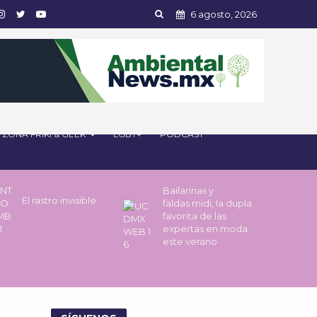
6 agosto, 2026
ZONA FRIKI & GEEK
LGBT+
PODCAST
Bailarinas y
El rastro invisible
faldas midi, la dupla
favorita de las
expertas en moda
este verano