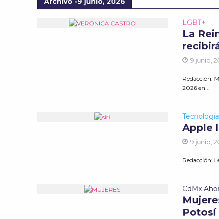
Archivo -9 junio, 2026
LGBT+
La Rei
recibi
9 junio, 
Redacción: M
2026 en...
Tecnologí
Apple l
9 junio, 
Redacción: Le
CdMx Aho
Mujere
Potosí