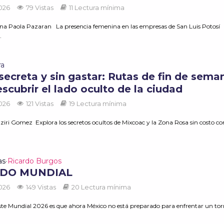
2026
79 Vistas
11 Lectura mínima
na Paola Pazaran La presencia femenina en las empresas de San Luis Potosí
.
ra
ecreta y sin gastar: Rutas de fin de sema
scubrir el lado oculto de la ciudad
2026
121 Vistas
19 Lectura mínima
ziri Gomez Explora los secretos ocultos de Mixcoac y la Zona Rosa sin costo co
as
Ricardo Burgos
•
DO MUNDIAL
2026
149 Vistas
20 Lectura mínima
ste Mundial 2026 es que ahora México no está preparado para enfrentar un torn