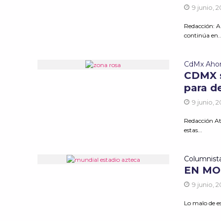
9 junio, 
Redacción: A
continúa en..
CdMx Aho
CDMX s
para de
9 junio, 
Redacción At
estas...
Columnist
EN MO
9 junio, 
Lo malo de e