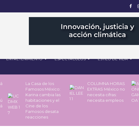
ENTRETENIMIENTO
ESPECTÁCULOS
ESTILO DE VIDA
rá
La Casa de los
COLUMNA HORAS
Famosos México:
EXTRAS México no
Karina cambia las
necesita cifras:
pú
habitaciones y el
necesita empleos
rá
Cine de los
Famosos desata
reacciones