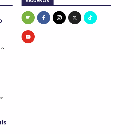
SÍGUENOS
o
lo
n...
is