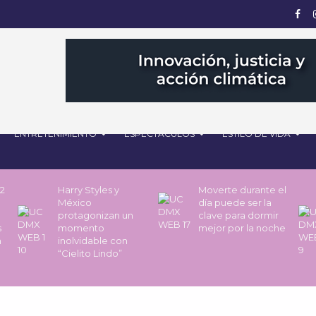
ENTRETENIMIENTO
ESPECTÁCULOS
ESTILO DE VIDA
 2
Harry Styles y
Moverte durante el
México
día puede ser la
protagonizan un
clave para dormir
s
momento
mejor por la noche
n
inolvidable con
“Cielito Lindo”