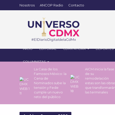
Nosotros
ANCOP Radio
Contacto
INICIO
EDITORIAL
CDMX AHORA
DEPORTES
COLUMNISTAS
La Casa de los
AICM inicia la fase
Famosos México: la
de su
Cena de
remodelación
Nominados sube la
estas son las obra
tensión y Fede
que transformará
cumple un nuevo
las terminales
reto del público