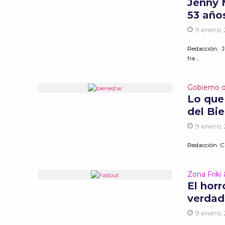
Jenny 
53 año
9 enero,
Redacción: J
ha...
Gobierno 
Lo que
del Bi
9 enero,
Redacción: Ca
Zona Friki
El horr
verdad
9 enero,