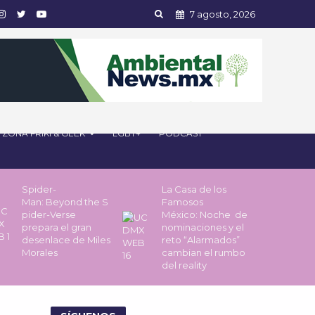
7 agosto, 2026
ZONA FRIKI & GEEK
LGBT+
PODCAST
Spider-
La Casa de los
Man: Beyond the S
Famosos
pider-Verse
México: Noche de
prepara el gran
nominaciones y el
desenlace de Miles
reto “Alarmados”
Morales
cambian el rumbo
del reality