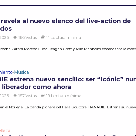
revela al nuevo elenco del live-action de
ados
 2026
166 Vistas
14 Lectura mínima
Ximena Zarahi Moreno Luna Teagan Croft y Milo Manheim encabezará la espe
miento
Música
•
E estrena nuevo sencillo: ser “Icónic” nu
n liberador como ahora
 2026
187 Vistas
18 Lectura mínima
aniel Noriega La banda pionera del HarajukuCore, HANABIE. Estrena su nuev
lleza