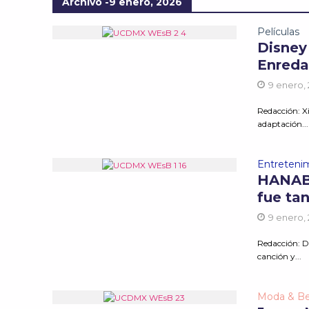
Archivo -9 enero, 2026
Películas
Disney 
Enred
9 enero,
Redacción: 
adaptación...
Entreteni
HANABI
fue ta
9 enero,
Redacción: D
canción y...
Moda & Be