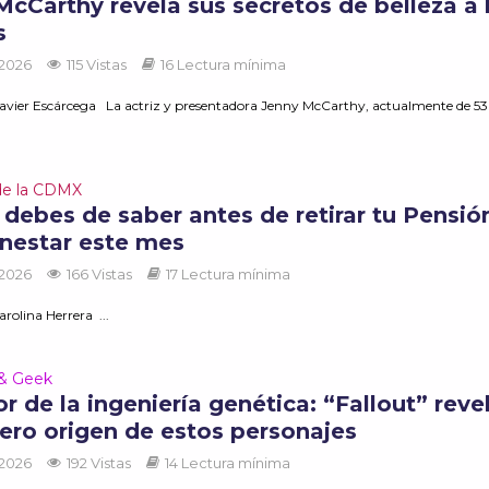
McCarthy revela sus secretos de belleza a 
s
 2026
115 Vistas
16 Lectura mínima
avier Escárcega La actriz y presentadora Jenny McCarthy, actualmente de 53
de la CDMX
 debes de saber antes de retirar tu Pensió
enestar este mes
 2026
166 Vistas
17 Lectura mínima
rolina Herrera ...
 & Geek
or de la ingeniería genética: “Fallout” revel
ero origen de estos personajes
 2026
192 Vistas
14 Lectura mínima