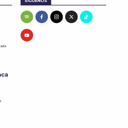
SÍGUENOS
rada
nca
a