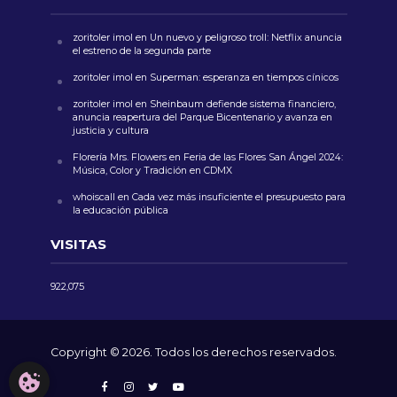
zoritoler imol
en
Un nuevo y peligroso troll: Netflix anuncia
el estreno de la segunda parte
zoritoler imol
en
Superman: esperanza en tiempos cínicos
zoritoler imol
en
Sheinbaum defiende sistema financiero,
anuncia reapertura del Parque Bicentenario y avanza en
justicia y cultura
Florería Mrs. Flowers
en
Feria de las Flores San Ángel 2024:
Música, Color y Tradición en CDMX
whoiscall
en
Cada vez más insuficiente el presupuesto para
la educación pública
VISITAS
922,075
Copyright © 2026. Todos los derechos reservados.
CONFIGURACIÓN DE COOKIES