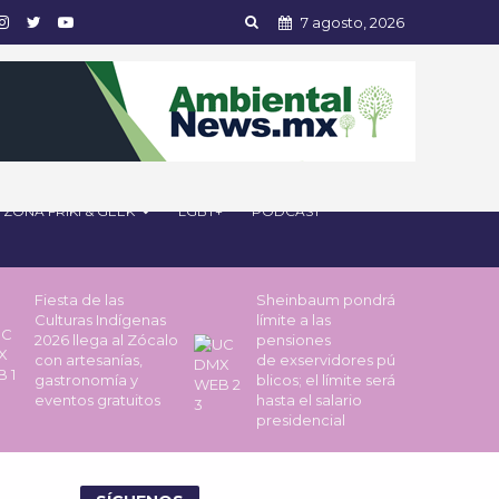
7 agosto, 2026
ZONA FRIKI & GEEK
LGBT+
PODCAST
Fiesta de las
Sheinbaum pondrá
Culturas Indígenas
límite a las
2026 llega al Zócalo
pensiones
con artesanías,
de exservidores pú
gastronomía y
blicos; el límite será
eventos gratuitos
hasta el salario
presidencial