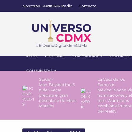
Nosotros
ANCOP Radio
Contacto
INICIO
EDITORIAL
CDMX AHORA
DEPORTES
COLUMNISTAS
Spider-
La Casa de los
Man: Beyond the S
Famosos
pider-Verse
México: Noche 
prepara el gran
nominaciones y el
desenlace de Miles
reto “Alarmados”
Morales
cambian el rumb
del reality