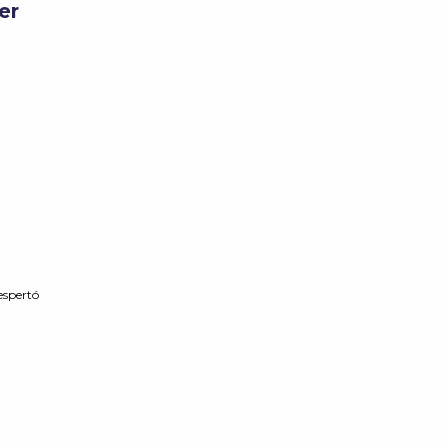
er
e
espertó