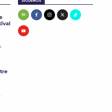
SÍGUENOS
e
ival
s
tre
..