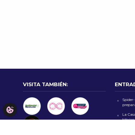
VISITA TAMBIÉN:
ENTRA
Spider
prepara
CONFIGURACIÓN DE COOKIES
La Cas
México:
“Alarm
Rob Hal