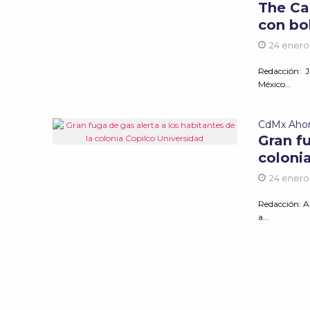
The Ca
con bo
24 enero
Redacción: J
México...
CdMx Aho
Gran fu
coloni
24 enero
Redacción: A
a...