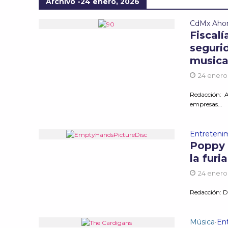
Archivo -24 enero, 2026
CdMx Aho
Fiscal
segurid
musica
24 enero
Redacción: A
empresas...
Entreteni
Poppy 
la furi
24 enero
Redacción: D
Música
En
•