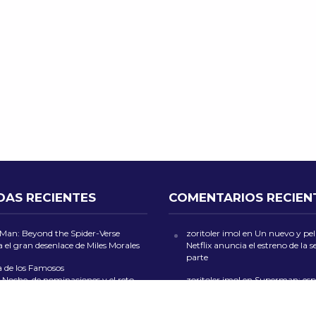
DAS RECIENTES
COMENTARIOS RECIEN
-Man: Beyond the Spider-Verse
zoritoler imol
en
Un nuevo y peli
 el gran desenlace de Miles Morales
Netflix anuncia el estreno de la
parte
a de los Famosos
 Noche de nominaciones y el reto
zoritoler imol
en
Superman: esp
ados” cambian el rumbo del reality
tiempos cínicos
ford el legado del vocalista de Judas
zoritoler imol
en
Sheinbaum def