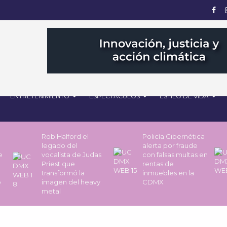
ENTRETENIMIENTO
ESPECTÁCULOS
ESTILO DE VIDA
Rob Halford el
Policía Cibernética
legado del
alerta por fraude
de
vocalista de Judas
con falsas multas en
Priest que
rentas de
transformó la
inmuebles en la
o
imagen del heavy
CDMX
metal