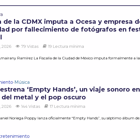
ra
ía de la CDMX imputa a Ocesa y empresa d
ad por fallecimiento de fotógrafos en fest
l
, 2026
79 Vistas
19 Lectura mínima
mairany Ramírez La Fiscalía de la Ciudad de México imputa formalmente a la
miento
Música
•
estrena ‘Empty Hands’, un viaje sonoro en
a del metal y el pop oscuro
, 2026
144 Vistas
17 Lectura mínima
aniel Noriega Poppy lanza oficialmente “Empty Hands”, su séptimo álbum de.
tretenimiento