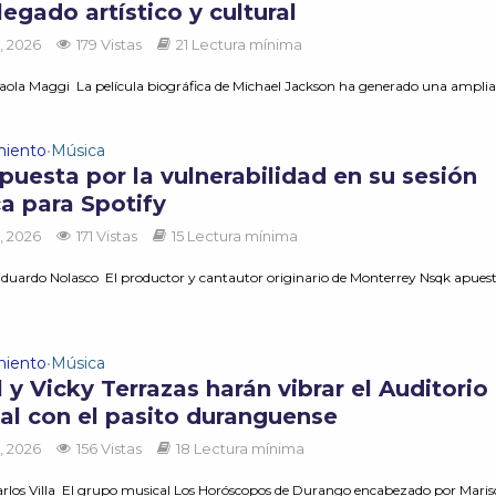
legado artístico y cultural
, 2026
179 Vistas
21 Lectura mínima
aola Maggi La película biográfica de Michael Jackson ha generado una amplia.
miento
Música
•
puesta por la vulnerabilidad en su sesión
ca para Spotify
, 2026
171 Vistas
15 Lectura mínima
duardo Nolasco El productor y cantautor originario de Monterrey Nsqk apues
miento
Música
•
 y Vicky Terrazas harán vibrar el Auditorio
al con el pasito duranguense
, 2026
156 Vistas
18 Lectura mínima
rlos Villa El grupo musical Los Horóscopos de Durango encabezado por Maris