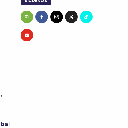
SÍGUENOS
..
 a
obal