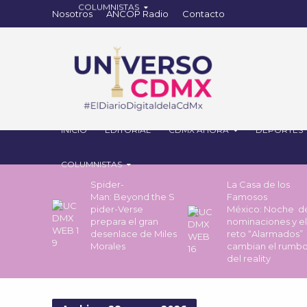
Nosotros
ANCOP Radio
Contacto
INICIO
EDITORIAL
CDMX AHORA
DEPORTES
COLUMNISTAS
Spider-
La Casa de los
Man: Beyond the S
Famosos
pider-Verse
México: Noche 
prepara el gran
nominaciones y el
desenlace de Miles
reto “Alarmados”
Morales
cambian el rumb
del reality