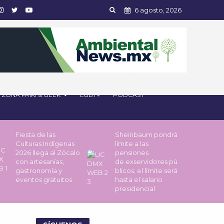
6 agosto, 2026
ZONA FRIKI & GEEK
LGBT+
PODCAST
Fiesta de las
Sheinbaum pondrá
Culturas Indígenas
límite a las
2026 llega al Zócalo
pensiones
con artesanías,
de exservidores pú
gastronomía y
blicos; el límite será
eventos gratuitos
hasta el salario
presidencial