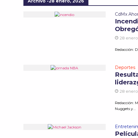
Archivo -28 enero, 2026
CdMx Aho
Incendi
Obreg
28 enero
Redacción: Di
Deportes
Result
lidera
28 enero
Redacción: M
Nuggets y...
Entreteni
Pelícu