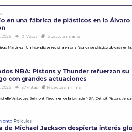
ra
o en una fábrica de plásticos en la Álvaro
ón
, 2026
101 Vistas
16 Lectura mínima
ego Martínez Un incendio se registra en una fábrica de plástico ubicada en la.
ados NBA: Pistons y Thunder refuerzan su
zgo con grandes actuaciones
, 2026
137 Vistas
14 Lectura mínima
ichelle Velázquez Belmont Resumen de la jornada NBA: Detroit Pistons vence
miento
Películas
•
la de Michael Jackson despierta interés gl