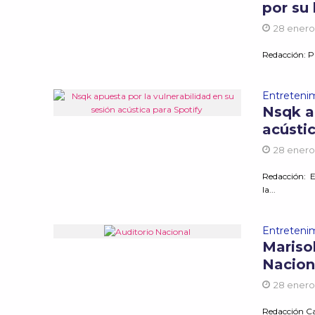
por su 
28 enero
Redacción: P
Entreteni
Nsqk a
acústi
28 enero
Redacción: E
la...
Entreteni
Marisol
Nacion
28 enero
Redacción Ca