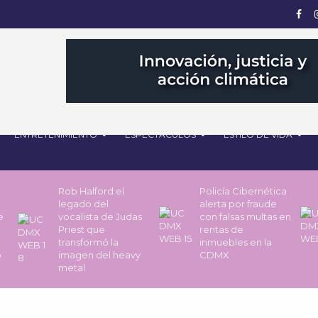
ENTRETENIMIENTO
ESPECTÁCULOS
ESTILO DE VIDA
Rob Halford el
Policía Cibernética
legado del
alerta por fraude
de
vocalista de Judas
con falsas multas en
Priest que
rentas de
transformó la
inmuebles en la
o
imagen del heavy
CDMX
metal