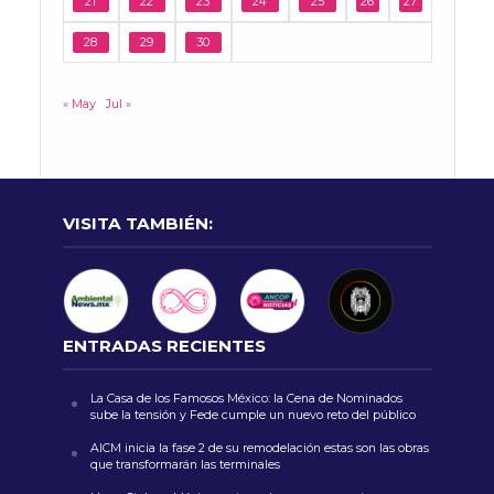
21
22
23
24
25
26
27
28
29
30
« May
Jul »
VISITA TAMBIÉN:
ENTRADAS RECIENTES
La Casa de los Famosos México: la Cena de Nominados
sube la tensión y Fede cumple un nuevo reto del público
AICM inicia la fase 2 de su remodelación estas son las obras
que transformarán las terminales