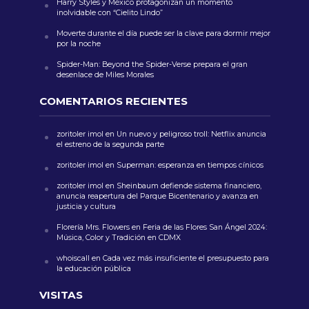
Harry Styles y México protagonizan un momento
inolvidable con “Cielito Lindo”
Moverte durante el día puede ser la clave para dormir mejor
por la noche
Spider-Man: Beyond the Spider-Verse prepara el gran
desenlace de Miles Morales
COMENTARIOS RECIENTES
zoritoler imol
en
Un nuevo y peligroso troll: Netflix anuncia
el estreno de la segunda parte
zoritoler imol
en
Superman: esperanza en tiempos cínicos
zoritoler imol
en
Sheinbaum defiende sistema financiero,
anuncia reapertura del Parque Bicentenario y avanza en
justicia y cultura
Florería Mrs. Flowers
en
Feria de las Flores San Ángel 2024:
Música, Color y Tradición en CDMX
whoiscall
en
Cada vez más insuficiente el presupuesto para
la educación pública
VISITAS