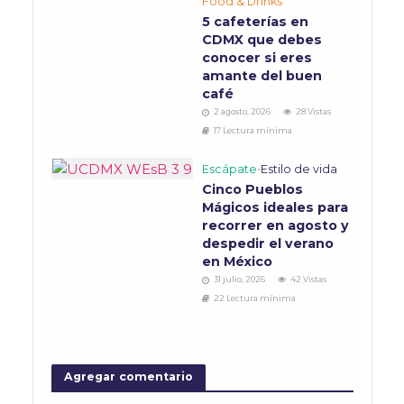
Food & Drinks
5 cafeterías en
CDMX que debes
conocer si eres
amante del buen
café
2 agosto, 2026
28 Vistas
17 Lectura mínima
Escápate
•
Estilo de vida
Cinco Pueblos
Mágicos ideales para
recorrer en agosto y
despedir el verano
en México
31 julio, 2026
42 Vistas
22 Lectura mínima
Agregar comentario