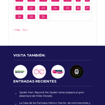
21
22
23
24
25
26
27
28
29
30
« May
Jul »
VISITA TAMBIÉN:
ENTRADAS RECIENTES
Spider-Man: Beyond the Spider-Verse prepara el gran
desenlace de Miles Morales
La Casa de los Famosos México: Noche de nominaciones y