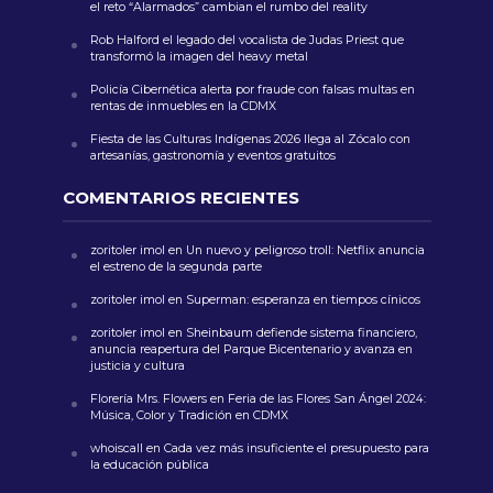
el reto “Alarmados” cambian el rumbo del reality
Rob Halford el legado del vocalista de Judas Priest que
transformó la imagen del heavy metal
Policía Cibernética alerta por fraude con falsas multas en
rentas de inmuebles en la CDMX
Fiesta de las Culturas Indígenas 2026 llega al Zócalo con
artesanías, gastronomía y eventos gratuitos
COMENTARIOS RECIENTES
zoritoler imol
en
Un nuevo y peligroso troll: Netflix anuncia
el estreno de la segunda parte
zoritoler imol
en
Superman: esperanza en tiempos cínicos
zoritoler imol
en
Sheinbaum defiende sistema financiero,
anuncia reapertura del Parque Bicentenario y avanza en
justicia y cultura
Florería Mrs. Flowers
en
Feria de las Flores San Ángel 2024:
Música, Color y Tradición en CDMX
whoiscall
en
Cada vez más insuficiente el presupuesto para
la educación pública