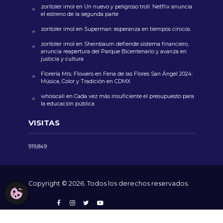
zoritoler imol
en
Un nuevo y peligroso troll: Netflix anuncia
el estreno de la segunda parte
zoritoler imol
en
Superman: esperanza en tiempos cínicos
zoritoler imol
en
Sheinbaum defiende sistema financiero,
anuncia reapertura del Parque Bicentenario y avanza en
justicia y cultura
Florería Mrs. Flowers
en
Feria de las Flores San Ángel 2024:
Música, Color y Tradición en CDMX
whoiscall
en
Cada vez más insuficiente el presupuesto para
la educación pública
VISITAS
919,849
Copyright © 2026. Todos los derechos reservados.
CONFIGURACIÓN DE COOKIES
AVISO LEGAL
NOSOTROS
CONTACTO