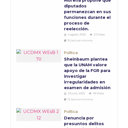
Morena propone que
diputados
permanezcan en sus
funciones durante el
proceso de
reelección.
4 agosto, 2026
23 Vistas
16 Lectura mínima
Política
Sheinbaum plantea
que la UNAM valore
apoyo de la FGR para
investigar
irregularidades en
examen de admisión
29 julio, 2026
49 Vistas
12 Lectura mínima
Política
Denuncia por
presuntos delitos