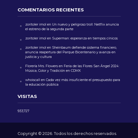
COMENTARIOS RECIENTES
zoritoler imol
en
Un nuevo y peligroso troll: Netflix anuncia
el estreno de la segunda parte
zoritoler imol
en
Superman: esperanza en tiempos cínicos
zoritoler imol
en
Sheinbaum defiende sistema financiero,
anuncia reapertura del Parque Bicentenario y avanza en
justicia y cultura
Florería Mrs. Flowers
en
Feria de las Flores San Ángel 2024:
Música, Color y Tradición en CDMX
whoiscall
en
Cada vez más insuficiente el presupuesto para
la educación pública
VISITAS
933,727
Copyright © 2026. Todos los derechos reservados.