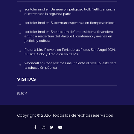
zoritoler imol
en
Un nuevo y peligroso troll: Netflix anuncia
el estreno de la segunda parte
zoritoler imol
en
Superman: esperanza en tiempos cínicos
zoritoler imol
en
Sheinbaum defiende sistema financiero,
anuncia reapertura del Parque Bicentenario y avanza en
justicia y cultura
Florería Mrs. Flowers
en
Feria de las Flores San Ángel 2024:
Música, Color y Tradición en CDMX
whoiscall
en
Cada vez más insuficiente el presupuesto para
la educación pública
VISITAS
921,014
Copyright © 2026. Todos los derechos reservados.