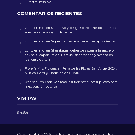
El rastro invisible
COMENTARIOS RECIENTES
zoritoler imol
en
Un nuevo y peligroso troll: Netflix anuncia
el estreno de la segunda parte
zoritoler imol
en
Superman: esperanza en tiempos cínicos
zoritoler imol
en
Sheinbaum defiende sistema financiero,
anuncia reapertura del Parque Bicentenario y avanza en
justicia y cultura
Florería Mrs. Flowers
en
Feria de las Flores San Ángel 2024:
Música, Color y Tradición en CDMX
whoiscall
en
Cada vez más insuficiente el presupuesto para
la educación pública
VISITAS
914,839
Copyright © 2026. Todos los derechos reservados.