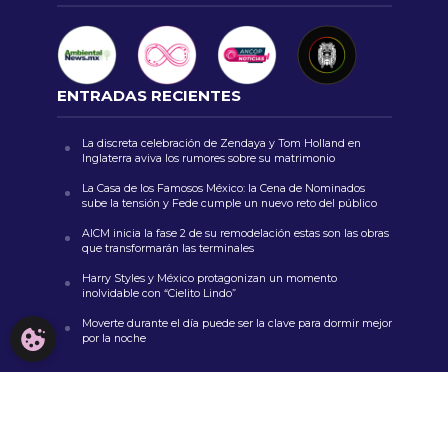
ENTRADAS RECIENTES
La discreta celebración de Zendaya y Tom Holland en
Inglaterra aviva los rumores sobre su matrimonio
La Casa de los Famosos México: la Cena de Nominados
sube la tensión y Fede cumple un nuevo reto del público
AICM inicia la fase 2 de su remodelación estas son las obras
que transformarán las terminales
Harry Styles y México protagonizan un momento
inolvidable con “Cielito Lindo”
Moverte durante el día puede ser la clave para dormir mejor
CONFIGURACIÓN DE COOKIES
por la noche
COMENTARIOS RECIENTES
zoritoler imol
en
Un nuevo y peligroso troll: Netflix anuncia
el estreno de la segunda parte