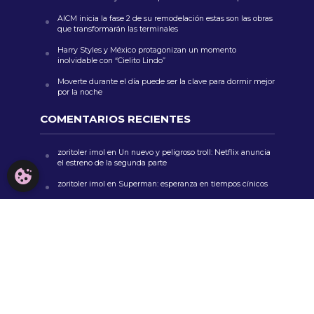
AICM inicia la fase 2 de su remodelación estas son las obras
que transformarán las terminales
Harry Styles y México protagonizan un momento
inolvidable con “Cielito Lindo”
Moverte durante el día puede ser la clave para dormir mejor
por la noche
COMENTARIOS RECIENTES
zoritoler imol
en
Un nuevo y peligroso troll: Netflix anuncia
el estreno de la segunda parte
CONFIGURACIÓN DE COOKIES
zoritoler imol
en
Superman: esperanza en tiempos cínicos
zoritoler imol
en
Sheinbaum defiende sistema financiero,
anuncia reapertura del Parque Bicentenario y avanza en
justicia y cultura
Florería Mrs. Flowers
en
Feria de las Flores San Ángel 2024:
Música, Color y Tradición en CDMX
whoiscall
en
Cada vez más insuficiente el presupuesto para
la educación pública