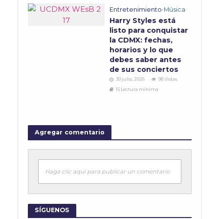
Entretenimiento
•
Música
Harry Styles está
listo para conquistar
la CDMX: fechas,
horarios y lo que
debes saber antes
de sus conciertos
30 julio, 2026
98 Vistas
15 Lectura mínima
Agregar comentario
Haga clic aquí para publicar un comentario
SÍGUENOS