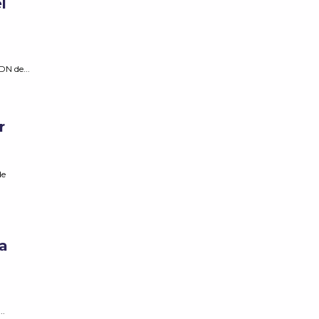
l
DN de...
r
de
ha
..