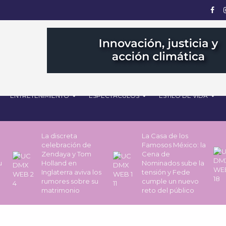
ENTRETENIMIENTO
ESPECTÁCULOS
ESTILO DE VIDA
La discreta
La Casa de los
celebración de
Famosos México: la
Zendaya y Tom
Cena de
u
Holland en
Nominados sube la
Inglaterra aviva los
tensión y Fede
rumores sobre su
cumple un nuevo
matrimonio
reto del público