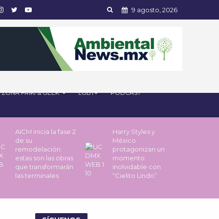
9 agosto, 2026
ZONA FRIKI & GEEK
LGBT+
PODCAST
AICM inicia la fase 2
Harry Styles y
de su
México
remodelación
protagonizan un
estas son las obras
momento
que transformarán
inolvidable con
las terminales
“Cielito Lindo”