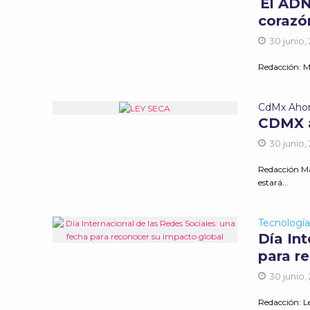
El ADN
corazó
30 junio,
Redacción: M
CdMx Aho
CDMX a
30 junio,
Redacción Ma
estará...
Tecnologí
Día Int
para r
30 junio,
Redacción: Le