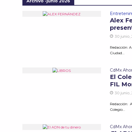
Archivo -junio 2026
Entreteni
Alex Fe
present
30 junio,
Redacción: A
Ciudad...
CdMx Aho
El Cole
FIL Mo
30 junio,
Redacción: A
Colegio...
CdMx Aho