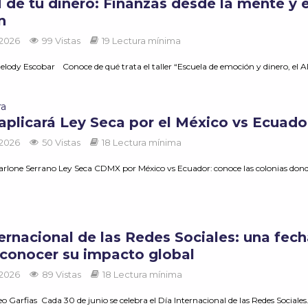
 de tu dinero: Finanzas desde la mente y e
n
 2026
99 Vistas
19 Lectura mínima
elody Escobar Conoce de qué trata el taller “Escuela de emoción y dinero, el A
ra
plicará Ley Seca por el México vs Ecuado
 2026
50 Vistas
18 Lectura mínima
rlone Serrano Ley Seca CDMX por México vs Ecuador: conoce las colonias don
a
ernacional de las Redes Sociales: una fec
econocer su impacto global
 2026
89 Vistas
18 Lectura mínima
o Garfias Cada 30 de junio se celebra el Día Internacional de las Redes Sociales.