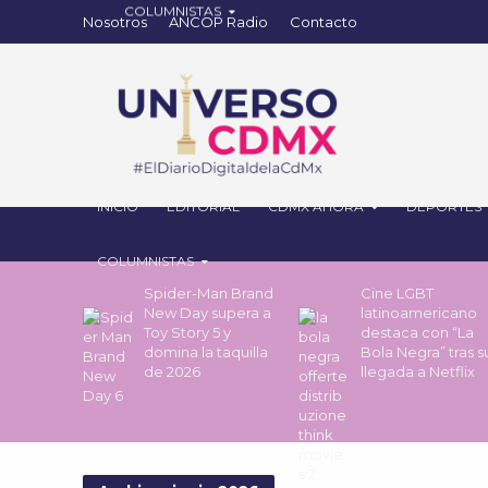
Nosotros
ANCOP Radio
Contacto
INICIO
EDITORIAL
CDMX AHORA
DEPORTES
COLUMNISTAS
Spider-Man Brand
Cine LGBT
New Day supera a
latinoamericano
Toy Story 5 y
destaca con “La
domina la taquilla
Bola Negra” tras s
de 2026
llegada a Netflix