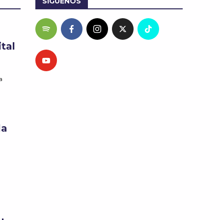
SÍGUENOS
tal
a
la
l