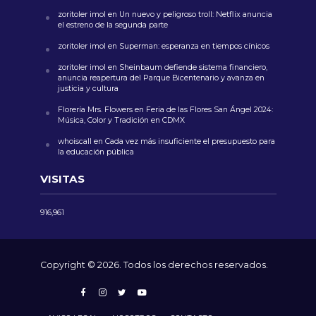
zoritoler imol
en
Un nuevo y peligroso troll: Netflix anuncia
el estreno de la segunda parte
zoritoler imol
en
Superman: esperanza en tiempos cínicos
zoritoler imol
en
Sheinbaum defiende sistema financiero,
anuncia reapertura del Parque Bicentenario y avanza en
justicia y cultura
Florería Mrs. Flowers
en
Feria de las Flores San Ángel 2024:
Música, Color y Tradición en CDMX
whoiscall
en
Cada vez más insuficiente el presupuesto para
la educación pública
VISITAS
916,961
Copyright © 2026. Todos los derechos reservados.