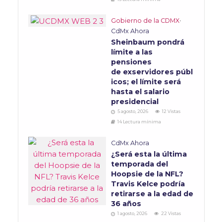
Gobierno de la CDMX
•
CdMx Ahora
Sheinbaum pondrá
límite a las
pensiones
de exservidores públ
icos; el límite será
hasta el salario
presidencial
5 agosto, 2026
12 Vistas
14 Lectura mínima
CdMx Ahora
¿Será esta la última
temporada del
Hoopsie de la NFL?
Travis Kelce podría
retirarse a la edad de
36 años
1 agosto, 2026
22 Vistas