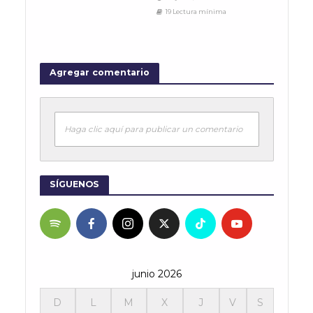
19 Lectura mínima
Agregar comentario
Haga clic aquí para publicar un comentario
SÍGUENOS
junio 2026
D
L
M
X
J
V
S