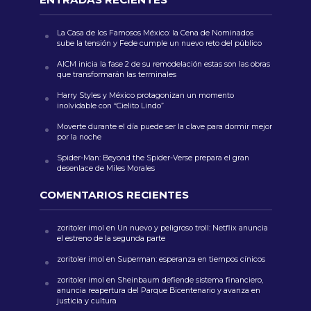
La Casa de los Famosos México: la Cena de Nominados
sube la tensión y Fede cumple un nuevo reto del público
AICM inicia la fase 2 de su remodelación estas son las obras
que transformarán las terminales
Harry Styles y México protagonizan un momento
inolvidable con “Cielito Lindo”
Moverte durante el día puede ser la clave para dormir mejor
por la noche
Spider-Man: Beyond the Spider-Verse prepara el gran
desenlace de Miles Morales
COMENTARIOS RECIENTES
zoritoler imol
en
Un nuevo y peligroso troll: Netflix anuncia
el estreno de la segunda parte
zoritoler imol
en
Superman: esperanza en tiempos cínicos
zoritoler imol
en
Sheinbaum defiende sistema financiero,
anuncia reapertura del Parque Bicentenario y avanza en
justicia y cultura