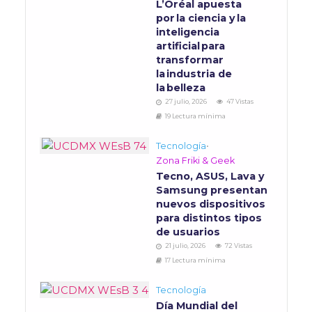
L’Oréal apuesta
por la ciencia y la
inteligencia
artificial para
transformar
la industria de
la belleza
27 julio, 2026
47 Vistas
19 Lectura mínima
Tecnología
•
Zona Friki & Geek
Tecno, ASUS, Lava y
Samsung presentan
nuevos dispositivos
para distintos tipos
de usuarios
21 julio, 2026
72 Vistas
17 Lectura mínima
Tecnología
Día Mundial del