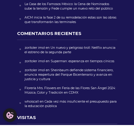
La Casa de los Famosos México: la Cena de Nominados
sube la tensión y Fede cumple un nuevo reto del público
AICM inicia la fase 2 de su remodelación estas son las obras
que transformarán las terminales
COMENTARIOS RECIENTES
zoritoler imol
en
Un nuevo y peligroso troll: Netflix anuncia
el estreno de la segunda parte
zoritoler imol
en
Superman: esperanza en tiempos cínicos
zoritoler imol
en
Sheinbaum defiende sistema financiero,
anuncia reapertura del Parque Bicentenario y avanza en
justicia y cultura
Florería Mrs. Flowers
en
Feria de las Flores San Ángel 2024:
Música, Color y Tradición en CDMX
whoiscall
en
Cada vez más insuficiente el presupuesto para
la educación pública
CONFIGURACIÓN DE COOKIES
VISITAS
928,799