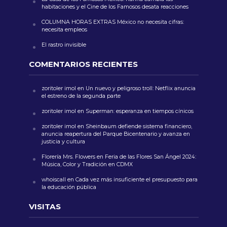
habitaciones y el Cine de los Famosos desata reacciones
COLUMNA HORAS EXTRAS México no necesita cifras:
necesita empleos
El rastro invisible
COMENTARIOS RECIENTES
zoritoler imol
en
Un nuevo y peligroso troll: Netflix anuncia
el estreno de la segunda parte
zoritoler imol
en
Superman: esperanza en tiempos cínicos
zoritoler imol
en
Sheinbaum defiende sistema financiero,
anuncia reapertura del Parque Bicentenario y avanza en
justicia y cultura
Florería Mrs. Flowers
en
Feria de las Flores San Ángel 2024:
Música, Color y Tradición en CDMX
whoiscall
en
Cada vez más insuficiente el presupuesto para
la educación pública
VISITAS