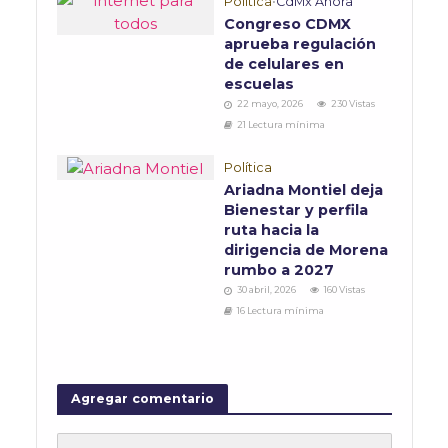
Política
•
CdMx Ahora
Congreso CDMX
aprueba regulación
de celulares en
escuelas
22 mayo, 2026
230 Vistas
21 Lectura mínima
Política
Ariadna Montiel deja
Bienestar y perfila
ruta hacia la
dirigencia de Morena
rumbo a 2027
30 abril, 2026
160 Vistas
16 Lectura mínima
Agregar comentario