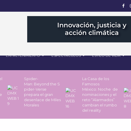
ENTRETENIMIENTO
ESPECTÁCULOS
ESTILO DE VIDA
el
Spider-
La Casa de los
Man: Beyond the S
Famosos
pider-Verse
México: Noche de
he
prepara el gran
nominaciones y el
desenlace de Miles
reto “Alarmados”
Morales
cambian el rumbo
del reality