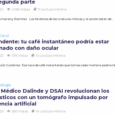
segunda parte
025
1,069 Vistas
11 Lectura mínima
airany Ramírez Los fanáticos de las criaturas míticas y la acción están de...
Salud
ndente: tu café instantáneo podría estar
onado con daño ocular
025
578 Vistas
13 Lectura mínima
aJo Gutiérrez Esa taza de café instantáneo que tomas cada mañana podría t
ología
 Médico Dalinde y DSAI revolucionan los
sticos con un tomógrafo impulsado por
encia artificial
025
560 Vistas
14 Lectura mínima