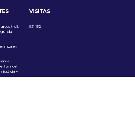
TES
VISITAS
groso troll:
921,132
 segunda
eranza en
iende
ertura del
 justicia y
las Flores
 Tradición
ciente el
pública
 PRIVACIDAD