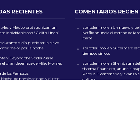
DAS RECIENTES
COMENTARIOS RECIEN
Styles y México protagonizan un
zoritoler imol
en
Un nuevo y peli
o inolvidable con “Cielito Lindo”
Netflix anuncia el estreno de la
parte
 durante el día puede ser la clave
ormir mejor por la noche
zoritoler imol
en
Superman: esp
tiempos cínicos
-Man: Beyond the Spider-Verse
 el gran desenlace de Miles Morales
zoritoler imol
en
Sheinbaum def
sistema financiero, anuncia reap
a de los Famosos
Parque Bicentenario y avanza en
 Noche de nominaciones y el reto
cultura
ados” cambian el rumbo del reality
Florería Mrs. Flowers
en
Feria de 
ford el legado del vocalista de Judas
San Ángel 2024: Música, Color y
que transformó la imagen del heavy
en CDMX
whoiscall
en
Cada vez más insufi
presupuesto para la educación 
L
NOSOTROS
CONTACTO
POLÍTICA DE COOKIES
POLÍTICA DE