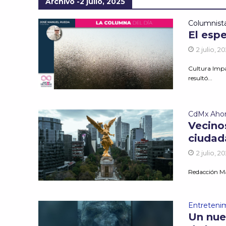
Archivo -2 julio, 2025
Columnist
El esp
2 julio, 2
Cultura Impa
resultó...
CdMx Aho
Vecino
ciudada
2 julio, 2
Redacción Ma
Entreteni
Un nuev