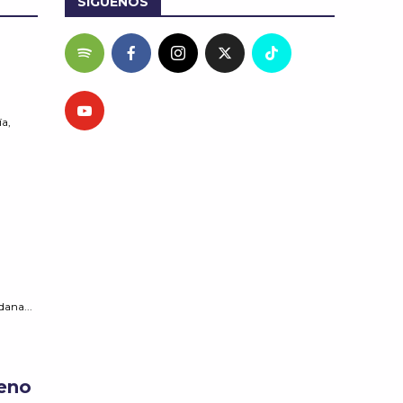
SÍGUENOS
a,
dana...
reno