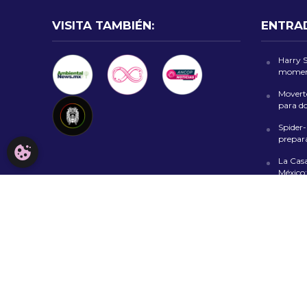
VISITA TAMBIÉN:
ENTRA
Harry 
moment
Moverte
para d
Spider
prepara
CONFIGURACIÓN DE COOKIES
La Cas
México:
“Alarm
Rob Hal
Priest 
metal
Copyright © 2026. Todos los derechos reservados.
AVISO LEGA