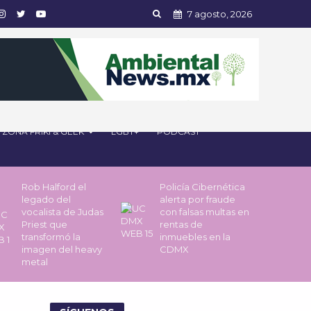
7 agosto, 2026
ZONA FRIKI & GEEK
LGBT+
PODCAST
Rob Halford el
Policía Cibernética
legado del
alerta por fraude
vocalista de Judas
con falsas multas en
Priest que
rentas de
transformó la
inmuebles en la
imagen del heavy
CDMX
metal