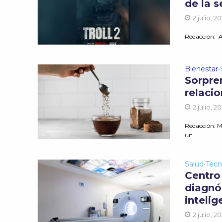
de la 
2 julio, 2
Redacción: Am
Bienestar
•
Sorpre
relaci
2 julio, 2
Redacción: M
un...
Salud
Tecn
•
Centro
diagnó
intelig
2 julio, 2