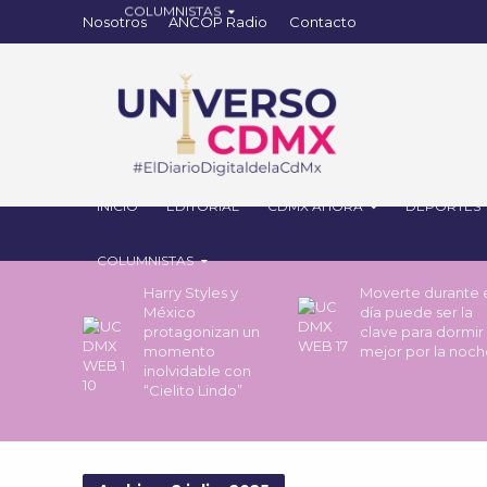
Nosotros
ANCOP Radio
Contacto
INICIO
EDITORIAL
CDMX AHORA
DEPORTES
COLUMNISTAS
Harry Styles y
Moverte durante 
México
día puede ser la
protagonizan un
clave para dormir
momento
mejor por la noc
inolvidable con
“Cielito Lindo”