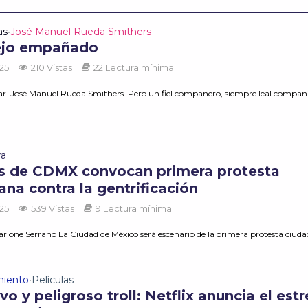
as
José Manuel Rueda Smithers
•
ejo empañado
025
210 Vistas
22 Lectura mínima
r José Manuel Rueda Smithers Pero un fiel compañero, siempre leal compañí
ra
s de CDMX convocan primera protesta
na contra la gentrificación
025
539 Vistas
9 Lectura mínima
rlone Serrano La Ciudad de México será escenario de la primera protesta ciuda
miento
Películas
•
o y peligroso troll: Netflix anuncia el est