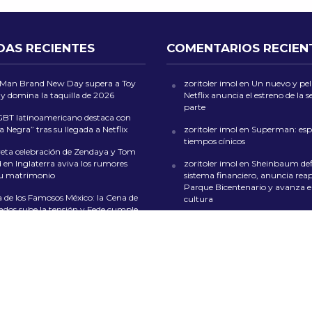
DAS RECIENTES
COMENTARIOS RECIEN
-Man Brand New Day supera a Toy
zoritoler imol
en
Un nuevo y peli
 y domina la taquilla de 2026
Netflix anuncia el estreno de la
parte
GBT latinoamericano destaca con
a Negra” tras su llegada a Netflix
zoritoler imol
en
Superman: esp
tiempos cínicos
reta celebración de Zendaya y Tom
 en Inglaterra aviva los rumores
zoritoler imol
en
Sheinbaum def
su matrimonio
sistema financiero, anuncia reap
Parque Bicentenario y avanza en
 de los Famosos México: la Cena de
cultura
dos sube la tensión y Fede cumple
o reto del público
Florería Mrs. Flowers
en
Feria de 
San Ángel 2024: Música, Color y
icia la fase 2 de su remodelación
en CDMX
on las obras que transformarán las
ales
whoiscall
en
Cada vez más insufi
presupuesto para la educación 