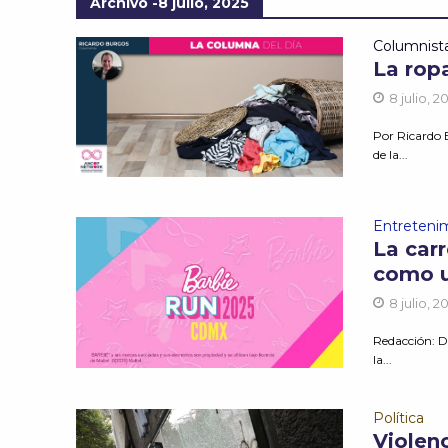
Archivo -8 julio, 2025
Columnist
La ropa
8 julio, 2
Por Ricardo
de la...
Entreteni
La car
como u
8 julio, 2
Redacción: D
la...
Política
Violen