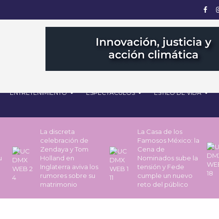
ENTRETENIMIENTO
ESPECTÁCULOS
ESTILO DE VIDA
La discreta
La Casa de los
celebración de
Famosos México: la
Zendaya y Tom
Cena de
u
Holland en
Nominados sube la
Inglaterra aviva los
tensión y Fede
rumores sobre su
cumple un nuevo
matrimonio
reto del público