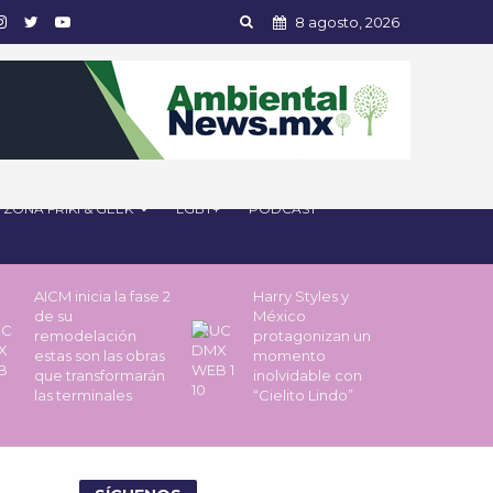
8 agosto, 2026
ZONA FRIKI & GEEK
LGBT+
PODCAST
AICM inicia la fase 2
Harry Styles y
de su
México
remodelación
protagonizan un
estas son las obras
momento
que transformarán
inolvidable con
las terminales
“Cielito Lindo”