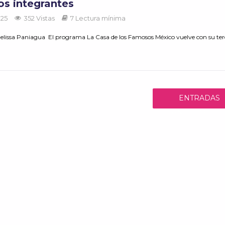
os integrantes
025
352 Vistas
7 Lectura mínima
elissa Paniagua El programa La Casa de los Famosos México vuelve con su terc
ENTRADAS
ANTERIORES