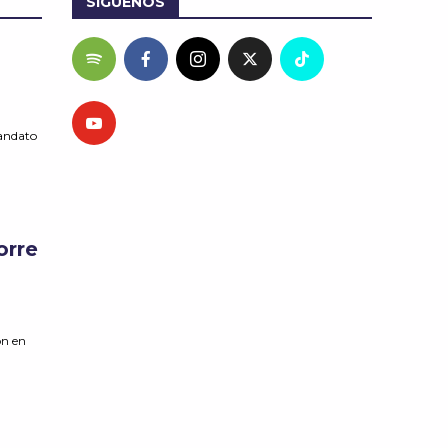
SÍGUENOS
andato
orre
ón en