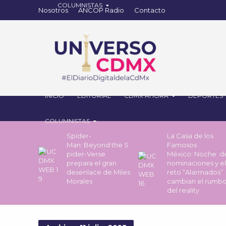
Nosotros
ANCOP Radio
Contacto
INICIO
EDITORIAL
CDMX AHORA
DEPORTES
COLUMNISTAS
Spider-
La Casa de los
Man: Beyond the S
Famosos
pider-Verse
México: Noche 
prepara el gran
nominaciones y el
desenlace de Miles
reto “Alarmados”
Morales
cambian el rumb
del reality