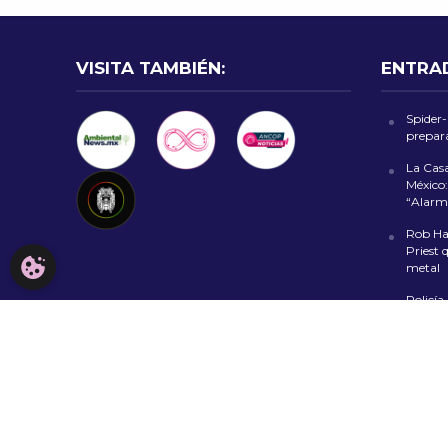
VISITA TAMBIÉN:
ENTRA
Spider
prepara
La Cas
México:
“Alarm
Rob Hal
Priest 
CONFIGURACIÓN DE COOKIES
metal
Policía
falsas 
CDMX
Fiesta 
al Zóca
evento