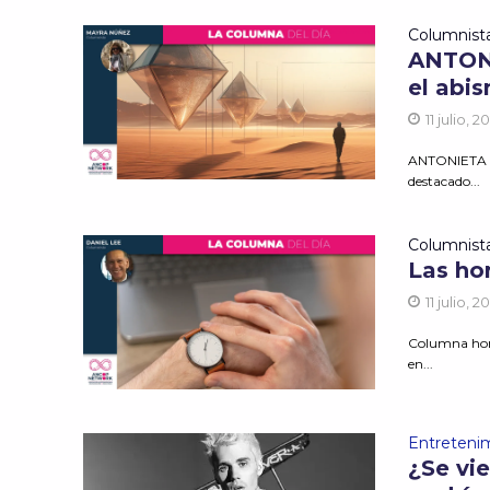
Columnist
ANTONI
el abi
11 julio, 2
ANTONIETA R
destacado...
Columnist
Las ho
11 julio, 2
Columna hora
en...
Entreteni
¿Se vi