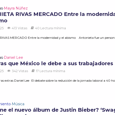
as
Mayra Núñez
•
ETA RIVAS MERCADO Entre la modernida
smo
025
413 Vistas
40 Lectura mínima
IVAS MERCADO Entre la modernidad y el abismo Antonieta fue un person
as
Daniel Lee
•
ras que México le debe a sus trabajadores
025
342 Vistas
17 Lectura mínima
s extras Daniel Lee El debate sobre la reducción de la jornada laboral a 40 ho
miento
Música
•
ene el nuevo álbum de Justin Bieber? ‘Swa