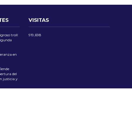
TES
VISITAS
groso troll:
919,698
 segunda
eranza en
iende
ertura del
 justicia y
las Flores
 Tradición
ciente el
pública