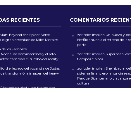
DAS RECIENTES
COMENTARIOS RECIEN
-Man: Beyond the Spider-Verse
zoritoler imol
en
Un nuevo y peli
 el gran desenlace de Miles Morales
Netflix anuncia el estreno de la
parte
a de los Famosos
 Noche de nominaciones y el reto
zoritoler imol
en
Superman: esp
ados” cambian el rumbo del reality
tiempos cínicos
ford el legado del vocalista de Judas
zoritoler imol
en
Sheinbaum def
que transformó la imagen del heavy
sistema financiero, anuncia reap
Parque Bicentenario y avanza en
cultura
 Cibernética alerta por fraude con
multas en rentas de inmuebles en la
Florería Mrs. Flowers
en
Feria de 
San Ángel 2024: Música, Color y
en CDMX
de las Culturas Indígenas 2026 llega
lo con artesanías, gastronomía y
whoiscall
en
Cada vez más insufi
s gratuitos
presupuesto para la educación 