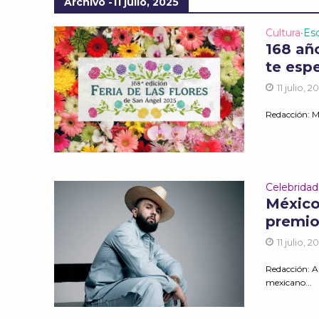
Archivo -11 julio, 2025
Cultura
Es
•
168 año
te esp
11 julio, 2
Redacción: Ma
Celebrida
México 
premio
11 julio, 2
Redacción: A
mexicano...