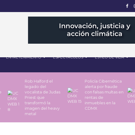
ENTRETENIMIENTO
ESPECTÁCULOS
ESTILO DE VIDA
Rob Halford el
Policía Cibernética
legado del
alerta por fraude
de
vocalista de Judas
con falsas multas en
Priest que
rentas de
transformó la
inmuebles en la
o
imagen del heavy
CDMX
metal