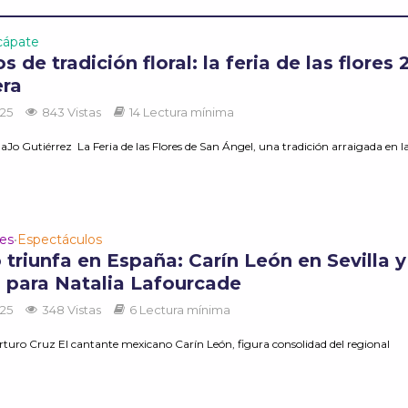
cápate
s de tradición floral: la feria de las flores
era
025
843 Vistas
14 Lectura mínima
Jo Gutiérrez La Feria de las Flores de San Ángel, una tradición arraigada en la.
des
Espectáculos
•
triunfa en España: Carín León en Sevilla y
 para Natalia Lafourcade
025
348 Vistas
6 Lectura mínima
rturo Cruz El cantante mexicano Carín León, figura consolidad del regional