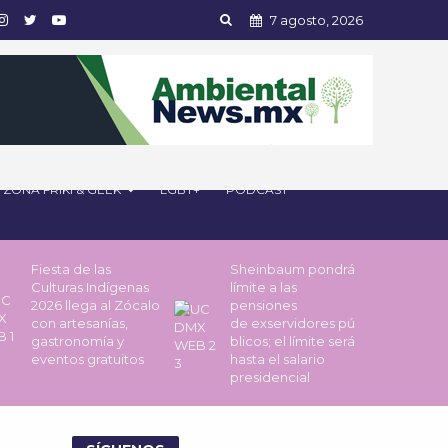
7 agosto, 2026
ZONA FRIKI & GEEK
LGBT+
PODCAST
Fiesta de las
Sheinbaum pondrá
Culturas Indígenas
límite a las
2026 llega al Zócalo
pensiones
con artesanías,
de exservidores pú
gastronomía y
blicos; el límite será
eventos gratuitos
hasta el salario
presidencial