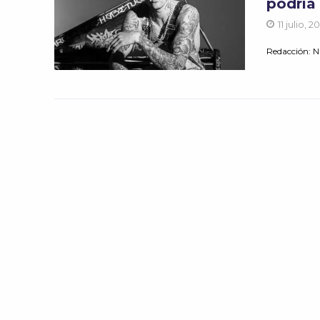
podría 
11 julio, 2
Redacción: Na