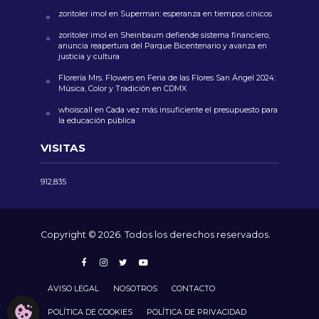
zoritoler imol
en
Superman: esperanza en tiempos cínicos
zoritoler imol
en
Sheinbaum defiende sistema financiero,
anuncia reapertura del Parque Bicentenario y avanza en
justicia y cultura
Florería Mrs. Flowers
en
Feria de las Flores San Ángel 2024:
Música, Color y Tradición en CDMX
whoiscall
en
Cada vez más insuficiente el presupuesto para
la educación pública
VISITAS
912,835
Copyright © 2026. Todos los derechos reservados.
AVISO LEGAL
NOSOTROS
CONTACTO
CONFIGURACIÓN DE COOKIES
POLÍTICA DE COOKIES
POLÍTICA DE PRIVACIDAD