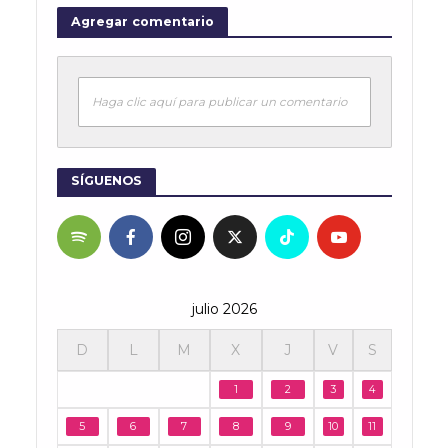
Agregar comentario
Haga clic aquí para publicar un comentario
SÍGUENOS
julio 2026
D
L
M
X
J
V
S
1
2
3
4
5
6
7
8
9
10
11