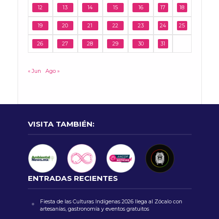
12
13
14
15
16
17
18
19
20
21
22
23
24
25
26
27
28
29
30
31
« Jun
Ago »
VISITA TAMBIÉN:
ENTRADAS RECIENTES
Fiesta de las Culturas Indígenas 2026 llega al Zócalo con
artesanías, gastronomía y eventos gratuitos