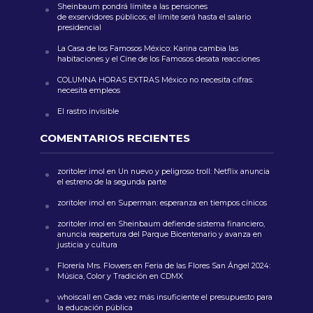
Sheinbaum pondrá límite a las pensiones
de exservidores públicos; el límite será hasta el salario
presidencial
La Casa de los Famosos México: Karina cambia las
habitaciones y el Cine de los Famosos desata reacciones
COLUMNA HORAS EXTRAS México no necesita cifras:
necesita empleos
El rastro invisible
COMENTARIOS RECIENTES
zoritoler imol
en
Un nuevo y peligroso troll: Netflix anuncia
el estreno de la segunda parte
zoritoler imol
en
Superman: esperanza en tiempos cínicos
zoritoler imol
en
Sheinbaum defiende sistema financiero,
anuncia reapertura del Parque Bicentenario y avanza en
justicia y cultura
Florería Mrs. Flowers
en
Feria de las Flores San Ángel 2024:
Música, Color y Tradición en CDMX
whoiscall
en
Cada vez más insuficiente el presupuesto para
la educación pública