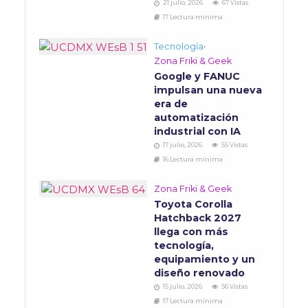
21 julio, 2026
67 Vistas
17 Lectura mínima
Tecnología
•
Zona Friki & Geek
Google y FANUC
impulsan una nueva
era de
automatización
industrial con IA
17 julio, 2026
55 Vistas
16 Lectura mínima
Zona Friki & Geek
Toyota Corolla
Hatchback 2027
llega con más
tecnología,
equipamiento y un
diseño renovado
15 julio, 2026
56 Vistas
17 Lectura mínima