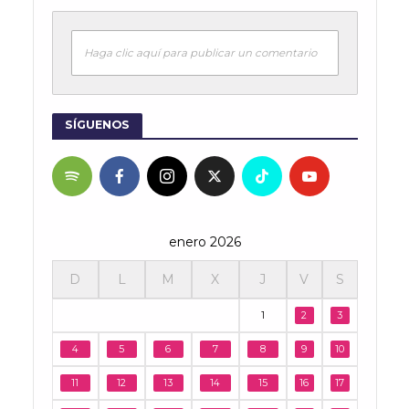
Haga clic aquí para publicar un comentario
SÍGUENOS
enero 2026
D
L
M
X
J
V
S
1
2
3
4
5
6
7
8
9
10
11
12
13
14
15
16
17