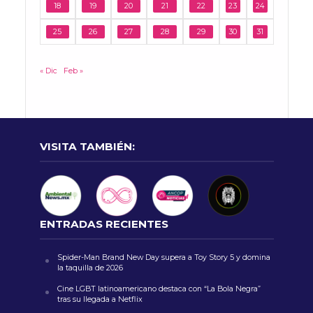
18
19
20
21
22
23
24
25
26
27
28
29
30
31
« Dic
Feb »
VISITA TAMBIÉN:
ENTRADAS RECIENTES
Spider-Man Brand New Day supera a Toy Story 5 y domina
la taquilla de 2026
Cine LGBT latinoamericano destaca con “La Bola Negra”
tras su llegada a Netflix