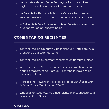
La discreta celebración de Zendaya y Tom Holland en
Inglaterra aviva los rumores sobre su matrimonio
La Casa de los Famosos México: la Cena de Nominados
sube la tensión y Fede cumple un nuevo reto del público
AICM inicia la fase 2 de su remodelación estas son las obras
que transformarán las terminales
COMENTARIOS RECIENTES
zoritoler imol
en
Un nuevo y peligroso troll: Netflix anuncia
el estreno de la segunda parte
zoritoler imol
en
Superman: esperanza en tiempos cínicos
zoritoler imol
en
Sheinbaum defiende sistema financiero,
anuncia reapertura del Parque Bicentenario y avanza en
justicia y cultura
Florería Mrs. Flowers
en
Feria de las Flores San Ángel 2024:
Música, Color y Tradición en CDMX
whoiscall
en
Cada vez más insuficiente el presupuesto para
la educación pública
VISITAS