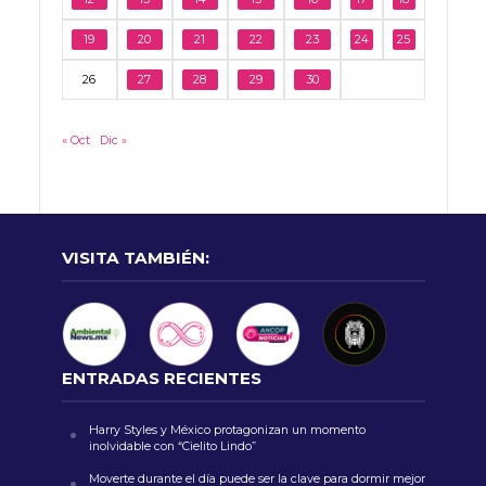
19
20
21
22
23
24
25
26
27
28
29
30
« Oct
Dic »
VISITA TAMBIÉN:
ENTRADAS RECIENTES
Harry Styles y México protagonizan un momento
inolvidable con “Cielito Lindo”
Moverte durante el día puede ser la clave para dormir mejor