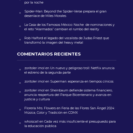
por la noche
Spider-Man: Beyond the Spider-Verse prepara el gran
desenlace de Miles Morales
La Casa de los Famosos México: Noche de nominaciones y
el reto “Alarmados” cambian el rumbo del reality
Rob Halford el legado del vocalista de Judas Priest que
transformó la imagen del heavy metal
COMENTARIOS RECIENTES
zoritoler imol
en
Un nuevo y peligroso troll: Netflix anuncia
el estreno de la segunda parte
zoritoler imol
en
Superman: esperanza en tiempos cínicos
zoritoler imol
en
Sheinbaum defiende sistema financiero,
anuncia reapertura del Parque Bicentenario y avanza en
justicia y cultura
Florería Mrs. Flowers
en
Feria de las Flores San Ángel 2024:
Música, Color y Tradición en CDMX
whoiscall
en
Cada vez más insuficiente el presupuesto para
la educación pública