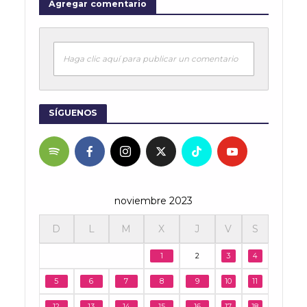
Agregar comentario
Haga clic aquí para publicar un comentario
SÍGUENOS
noviembre 2023
D
L
M
X
J
V
S
1
2
3
4
5
6
7
8
9
10
11
12
13
14
15
16
17
18