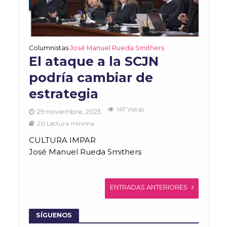
Columnistas
José Manuel Rueda Smithers
•
El ataque a la SCJN
podría cambiar de
estrategia
147 Vistas
29 noviembre, 2023
20 Lectura mínima
CULTURA IMPAR
José Manuel Rueda Smithers
ENTRADAS ANTERIORES
SÍGUENOS