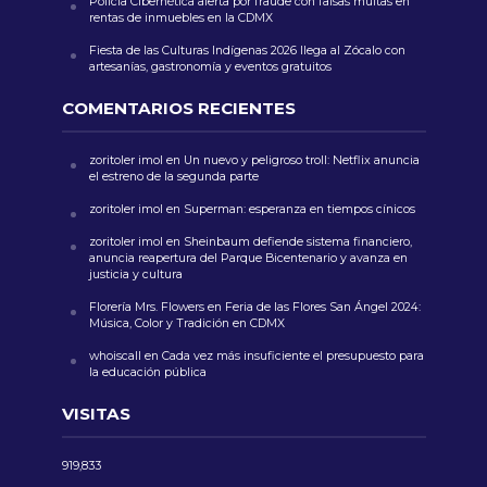
Policía Cibernética alerta por fraude con falsas multas en
rentas de inmuebles en la CDMX
Fiesta de las Culturas Indígenas 2026 llega al Zócalo con
artesanías, gastronomía y eventos gratuitos
COMENTARIOS RECIENTES
zoritoler imol
en
Un nuevo y peligroso troll: Netflix anuncia
el estreno de la segunda parte
zoritoler imol
en
Superman: esperanza en tiempos cínicos
zoritoler imol
en
Sheinbaum defiende sistema financiero,
anuncia reapertura del Parque Bicentenario y avanza en
justicia y cultura
Florería Mrs. Flowers
en
Feria de las Flores San Ángel 2024:
Música, Color y Tradición en CDMX
whoiscall
en
Cada vez más insuficiente el presupuesto para
la educación pública
VISITAS
919,833