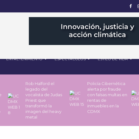
ENTRETENIMIENTO
ESPECTÁCULOS
ESTILO DE VIDA
Rob Halford el
Policía Cibernética
legado del
alerta por fraude
de
vocalista de Judas
con falsas multas en
Priest que
rentas de
transformó la
inmuebles en la
o
imagen del heavy
CDMX
metal