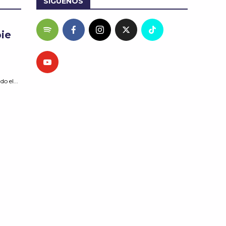
SÍGUENOS
ie
o el...