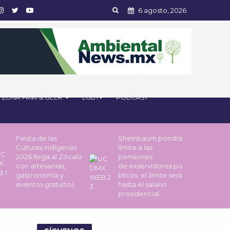
6 agosto, 2026
ZONA FRIKI & GEEK
LGBT+
PODCAST
Fiesta de las
Sheinbaum pondrá
Culturas Indígenas
límite a las
2026 llega al Zócalo
pensiones
con artesanías,
de exservidores pú
gastronomía y
blicos; el límite será
eventos gratuitos
hasta el salario
presidencial