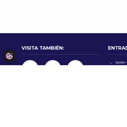
VISITA TAMBIÉN:
ENTRA
CONFIGURACIÓN DE COOKIES
Spider
prepara
La Cas
México:
“Alarm
Rob Hal
Priest 
metal
Policía
falsas 
CDMX