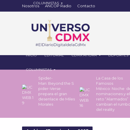
Nosotros
ANCOP Radio
Contacto
INICIO
EDITORIAL
CDMX AHORA
DEPORTES
COLUMNISTAS
Spider-
La Casa de los
Man: Beyond the S
Famosos
pider-Verse
México: Noche 
prepara el gran
nominaciones y el
desenlace de Miles
reto “Alarmados”
Morales
cambian el rumb
del reality