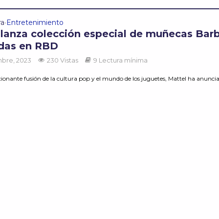
ra
Entretenimiento
•
 lanza colección especial de muñecas Barb
adas en RBD
mbre, 2023
230 Vistas
9 Lectura mínima
nante fusión de la cultura pop y el mundo de los juguetes, Mattel ha anunciad