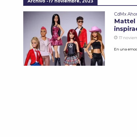
Archivo -17 noviembre, 2023
CdMx Aho
Mattel
inspir
17 novie
En una emocio