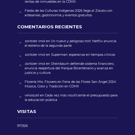
rentas de inmuebles en la CDMX
Fiesta de las Culturas Indígenas 2026 llega al Zócalo con
artesanías, gastronomía y eventos gratuitos
COMENTARIOS RECIENTES
zoritoler imol
en
Un nuevo y peligroso troll: Netflix anuncia
el estreno de la segunda parte
zoritoler imol
en
Superman: esperanza en tiempos cínicos
zoritoler imol
en
Sheinbaum defiende sistema financiero,
anuncia reapertura del Parque Bicentenario y avanza en
justicia y cultura
Florería Mrs. Flowers
en
Feria de las Flores San Ángel 2024:
Música, Color y Tradición en CDMX
whoiscall
en
Cada vez más insuficiente el presupuesto para
la educación pública
VISITAS
917,926