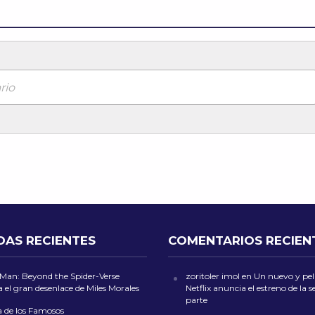
rio
DAS RECIENTES
COMENTARIOS RECIEN
-Man: Beyond the Spider-Verse
zoritoler imol
en
Un nuevo y peli
 el gran desenlace de Miles Morales
Netflix anuncia el estreno de la
parte
a de los Famosos