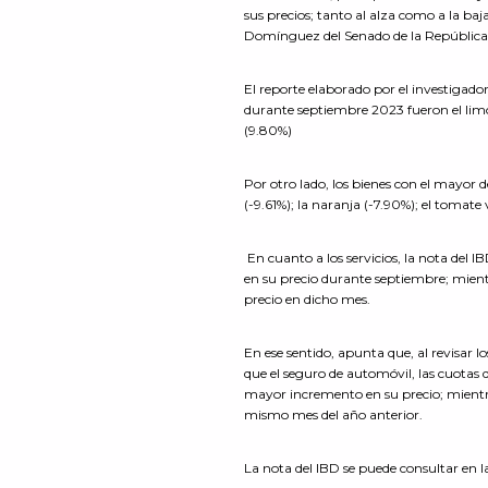
sus precios; tanto al alza como a la baj
Domínguez del Senado de la República
El reporte elaborado por el investigad
durante septiembre 2023 fueron el limón 
(9.80%)
Por otro lado, los bienes con el mayor 
(-9.61%); la naranja (-7.90%); el tomate 
En cuanto a los servicios, la nota del
en su precio durante septiembre; mient
precio en dicho mes.
En ese sentido, apunta que, al revisar
que el seguro de automóvil, las cuotas d
mayor incremento en su precio; mientras
mismo mes del año anterior.
La nota del IBD se puede consultar en la