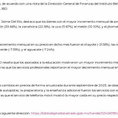
a, de acuerdo con una nota de la Dirección General de Finanzas del Instituto Bel
, IBD
or Jaime Del Río, destaca que los bienes con el mayor incremento mensual de pr
(33.66%), la zanahoria (22.16%), la uva (11.67%); el melón (10.10%); y el jitoma
decremento mensual en su precio en dicho mes fueron el chayote (-21.55%), las r
verde (-7.35%); y el aguacate (-7.24%).
 IBD resalta que los asociados a la educación mostraron un mayor incremento m
ras que los servicios profesionales reportaron el mayor decremento mensual e
 los cambios en precios de forma anualizada durante septiembre de 2023, se obs
e autopistas, la preparatoria y la enseñanza adicional fueron los servicios con e
 que el servicio de telefonía móvil mostró la mayor caída en su precio respect
 siguiente dirección:
https://bibliodigitalibd.senado.gob.mx/handle/123456789