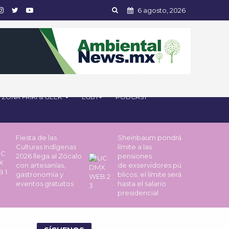
6 agosto, 2026
ZONA FRIKI & GEEK
LGBT+
PODCAST
Fiesta de las
Sheinbaum pondrá
Culturas Indígenas
límite a las
2026 llega al Zócalo
pensiones
con artesanías,
de exservidores pú
gastronomía y
blicos; el límite será
eventos gratuitos
hasta el salario
presidencial