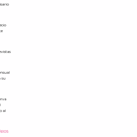
isario
ecio
te
evistas
ensual
n su
erva
l
o al
/6105