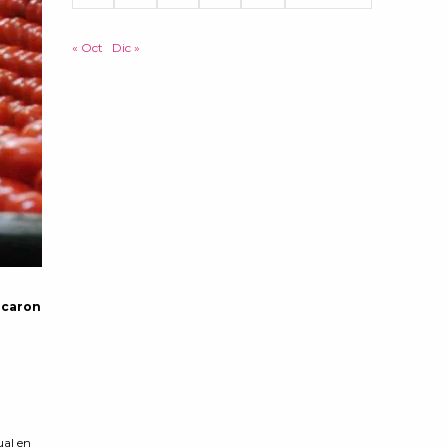
« Oct
Dic »
acaron
ual en