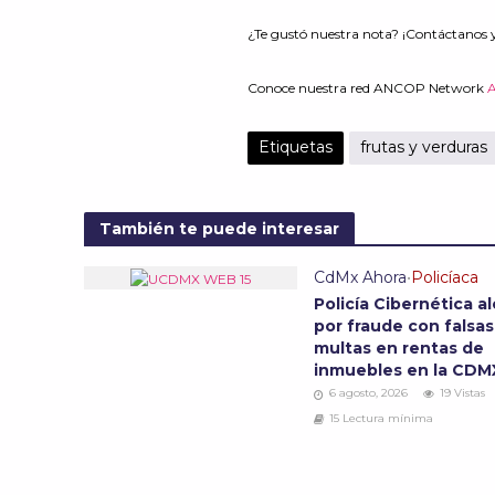
¿Te gustó nuestra nota? ¡Contáctanos 
Conoce nuestra red ANCOP Network
Etiquetas
frutas y verduras
También te puede interesar
CdMx Ahora
•
Policíaca
Policía Cibernética al
por fraude con falsas
multas en rentas de
inmuebles en la CD
6 agosto, 2026
19 Vistas
15 Lectura mínima