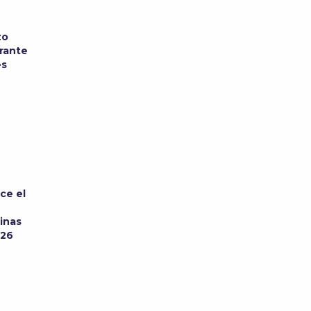
zo
urante
es
ce el
inas
026