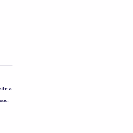
ite a
cos;