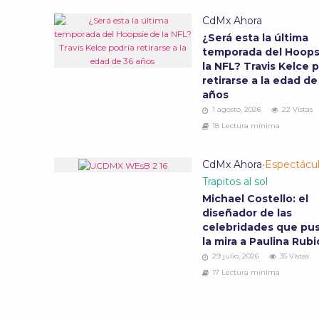
CdMx Ahora
¿Será esta la última
temporada del Hoops
la NFL? Travis Kelce 
retirarse a la edad de
años
1 agosto, 2026
22 Vistas
18 Lectura mínima
CdMx Ahora
•
Espectácu
Trapitos al sol
Michael Costello: el
diseñador de las
celebridades que pu
la mira a Paulina Rub
29 julio, 2026
35 Vistas
17 Lectura mínima