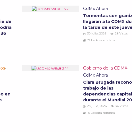
CdMx Ahora
Tormentas con grani
ie de
llegarán a la CDMX d
podría
la tarde de este juev
 36
30 julio, 2026
28 Vistas
17 Lectura mínima
los
•
Gobierno de la CDMX
•
CdMx Ahora
Clara Brugada recono
trabajo de las
so en
dependencias capital
io
durante el Mundial 2
24 julio, 2026
46 Vistas
15 Lectura mínima