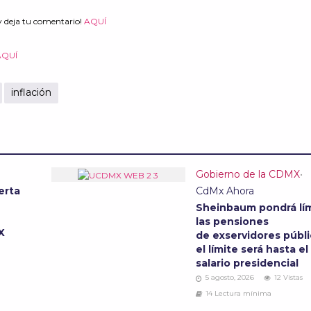
y deja tu comentario!
AQUÍ
AQUÍ
inflación
Gobierno de la CDMX
•
erta
CdMx Ahora
Sheinbaum pondrá lím
las pensiones
MX
de exservidores públi
el límite será hasta el
salario presidencial
5 agosto, 2026
12 Vistas
14 Lectura mínima