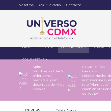
Nosotros
ANCOP Radio
Contacto
INICIO
EDITORIAL
CDMX AHORA
DEPORTES
COLUMNISTAS
Spider-
La Casa de los
Man: Beyond the S
Famosos
pider-Verse
México: Noche 
prepara el gran
nominaciones y el
desenlace de Miles
reto “Alarmados”
Morales
cambian el rumb
del reality
UNIVERSO
CdMx Ahora