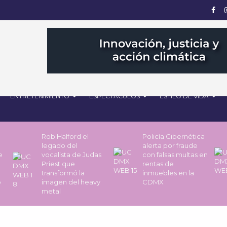
ENTRETENIMIENTO
ESPECTÁCULOS
ESTILO DE VIDA
Rob Halford el
Policía Cibernética
legado del
alerta por fraude
de
vocalista de Judas
con falsas multas en
Priest que
rentas de
transformó la
inmuebles en la
o
imagen del heavy
CDMX
metal