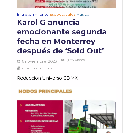
Entretenimiento
Espectáculos
Música
•
•
Karol G anuncia
emocionante segunda
fecha en Monterrey
después de ‘Sold Out’
1,683 Vistas
6 noviembre, 2023
9 Lectura mínima
Redacción Universo CDMX