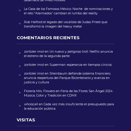
desenlace de Miles Morales
La Casa de los Famosos México: Noche de nominaciones y
el reto “Alarmados” cambian el rumbo del reality
Rob Halford el legado del vocalista de Judas Priest que
transformó la imagen del heavy metal
COMENTARIOS RECIENTES
zoritoler imol
en
Un nuevo y peligroso troll: Netflix anuncia
el estreno de la segunda parte
zoritoler imol
en
Superman: esperanza en tiempos cínicos
zoritoler imol
en
Sheinbaum defiende sistema financiero,
anuncia reapertura del Parque Bicentenario y avanza en
justicia y cultura
Florería Mrs. Flowers
en
Feria de las Flores San Ángel 2024:
Música, Color y Tradición en CDMX
whoiscall
en
Cada vez más insuficiente el presupuesto para
la educación pública
VISITAS