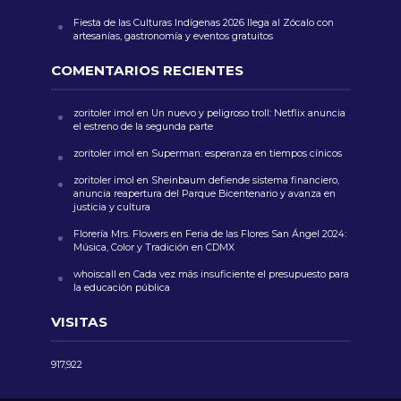
Fiesta de las Culturas Indígenas 2026 llega al Zócalo con
artesanías, gastronomía y eventos gratuitos
COMENTARIOS RECIENTES
zoritoler imol
en
Un nuevo y peligroso troll: Netflix anuncia
el estreno de la segunda parte
zoritoler imol
en
Superman: esperanza en tiempos cínicos
zoritoler imol
en
Sheinbaum defiende sistema financiero,
anuncia reapertura del Parque Bicentenario y avanza en
justicia y cultura
Florería Mrs. Flowers
en
Feria de las Flores San Ángel 2024:
Música, Color y Tradición en CDMX
whoiscall
en
Cada vez más insuficiente el presupuesto para
la educación pública
VISITAS
917,922