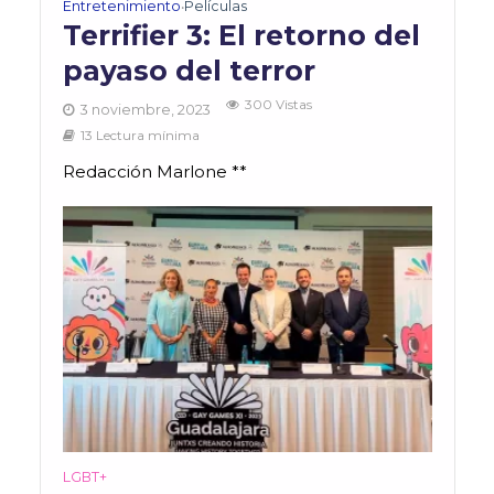
Entretenimiento
Películas
•
Terrifier 3: El retorno del
payaso del terror
300 Vistas
3 noviembre, 2023
13 Lectura mínima
Redacción Marlone **
LGBT+