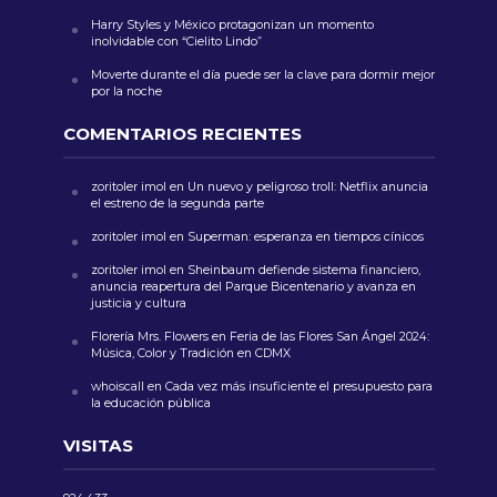
Harry Styles y México protagonizan un momento
inolvidable con “Cielito Lindo”
Moverte durante el día puede ser la clave para dormir mejor
por la noche
COMENTARIOS RECIENTES
zoritoler imol
en
Un nuevo y peligroso troll: Netflix anuncia
el estreno de la segunda parte
zoritoler imol
en
Superman: esperanza en tiempos cínicos
zoritoler imol
en
Sheinbaum defiende sistema financiero,
anuncia reapertura del Parque Bicentenario y avanza en
justicia y cultura
Florería Mrs. Flowers
en
Feria de las Flores San Ángel 2024:
Música, Color y Tradición en CDMX
whoiscall
en
Cada vez más insuficiente el presupuesto para
la educación pública
VISITAS