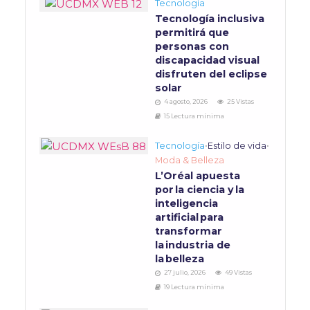
Tecnología
Tecnología inclusiva
permitirá que
personas con
discapacidad visual
disfruten del eclipse
solar
4 agosto, 2026
25 Vistas
15 Lectura mínima
Tecnología
•
Estilo de vida
•
Moda & Belleza
L’Oréal apuesta
por la ciencia y la
inteligencia
artificial para
transformar
la industria de
la belleza
27 julio, 2026
49 Vistas
19 Lectura mínima