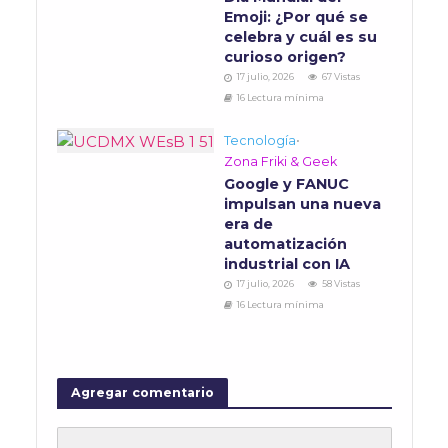
Emoji: ¿Por qué se
celebra y cuál es su
curioso origen?
17 julio, 2026
67 Vistas
16 Lectura mínima
Tecnología
•
Zona Friki & Geek
Google y FANUC
impulsan una nueva
era de
automatización
industrial con IA
17 julio, 2026
58 Vistas
16 Lectura mínima
Agregar comentario