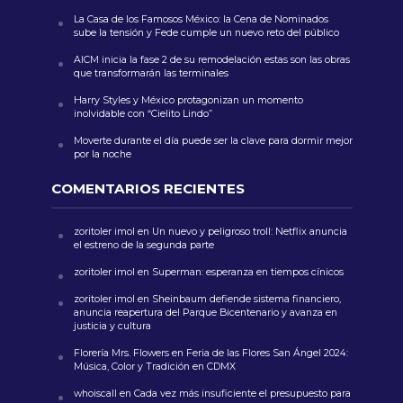
La Casa de los Famosos México: la Cena de Nominados
sube la tensión y Fede cumple un nuevo reto del público
AICM inicia la fase 2 de su remodelación estas son las obras
que transformarán las terminales
Harry Styles y México protagonizan un momento
inolvidable con “Cielito Lindo”
Moverte durante el día puede ser la clave para dormir mejor
por la noche
COMENTARIOS RECIENTES
zoritoler imol
en
Un nuevo y peligroso troll: Netflix anuncia
el estreno de la segunda parte
zoritoler imol
en
Superman: esperanza en tiempos cínicos
zoritoler imol
en
Sheinbaum defiende sistema financiero,
anuncia reapertura del Parque Bicentenario y avanza en
justicia y cultura
Florería Mrs. Flowers
en
Feria de las Flores San Ángel 2024:
Música, Color y Tradición en CDMX
whoiscall
en
Cada vez más insuficiente el presupuesto para