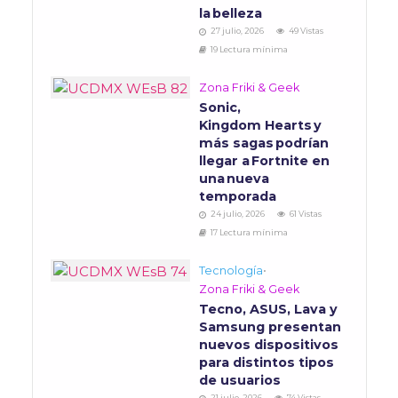
la belleza
27 julio, 2026
49 Vistas
19 Lectura mínima
Zona Friki & Geek
Sonic,
Kingdom Hearts y
más sagas podrían
llegar a Fortnite en
una nueva
temporada
24 julio, 2026
61 Vistas
17 Lectura mínima
Tecnología
•
Zona Friki & Geek
Tecno, ASUS, Lava y
Samsung presentan
nuevos dispositivos
para distintos tipos
de usuarios
21 julio, 2026
74 Vistas