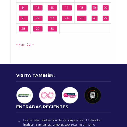
14
15
16
17
18
19
20
21
22
23
24
25
26
27
28
29
30
« May
Jul »
VISITA TAMBIÉN:
ENTRADAS RECIENTES
La discreta celebración de Zendaya y Tom Holland en
Inglaterra aviva los rumores sobre su matrimonio