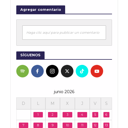
Agregar comentario
Haga clic aquí para publicar un comentario
SÍGUENOS
junio 2026
D
L
M
X
J
V
S
1
2
3
4
5
6
7
8
9
10
11
12
13