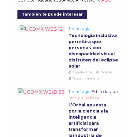
Conoce nuestra red ANCOP Network
AQUÍ
También te puede interesar
Tecnología
Tecnología inclusiva
permitirá que
personas con
discapacidad visual
disfruten del eclipse
solar
4 agosto, 2026
25 Vistas
15 Lectura mínima
Tecnología
•
Estilo de vida
•
Moda & Belleza
L’Oréal apuesta
por la ciencia y la
inteligencia
artificial para
transformar
la industria de