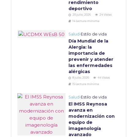
rendimiento
deportivo
20 julio, 2026
24 Vistas
14 Lectura mínima
Salud
•
Estilo de vida
Día Mundial de la
Alergia: la
importancia de
prevenir y atender
las enfermedades
alérgicas
8 julio, 2026
44 Vistas
15 Lectura mínima
Salud
•
Estilo de vida
El IMSS Reynosa
avanza en
modernización con
equipo de
imagenología
avanzado