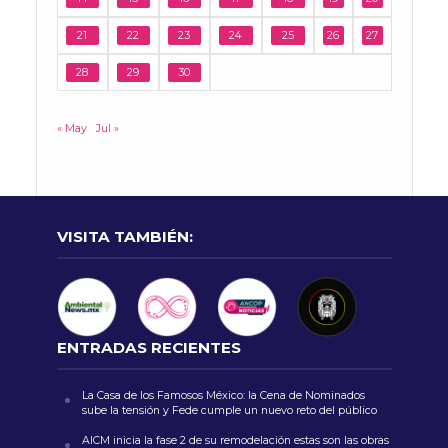
21
22
23
24
25
26
27
28
29
30
« May
Jul »
VISITA TAMBIÉN:
ENTRADAS RECIENTES
La Casa de los Famosos México: la Cena de Nominados
sube la tensión y Fede cumple un nuevo reto del público
AICM inicia la fase 2 de su remodelación estas son las obras