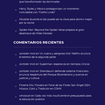
que transformarán las terminales
Harry Styles y México protagonizan un momento
inolvidable con “Cielito Lindo”
Moverte durante el día puede ser la clave para dormir mejor
por la noche
Spider-Man: Beyond the Spider-Verse prepara el gran
desenlace de Miles Morales
COMENTARIOS RECIENTES
zoritoler imol
en
Un nuevo y peligroso troll: Netflix anuncia
el estreno de la segunda parte
zoritoler imol
en
Superman: esperanza en tiempos cínicos
zoritoler imol
en
Sheinbaum defiende sistema financiero,
anuncia reapertura del Parque Bicentenario y avanza en
justicia y cultura
Florería Mrs. Flowers
en
Feria de las Flores San Ángel 2024:
Música, Color y Tradición en CDMX
whoiscall
en
Cada vez más insuficiente el presupuesto para
la educación pública