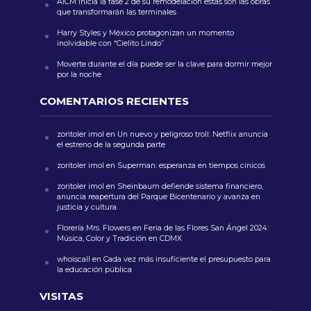
AICM inicia la fase 2 de su remodelación estas son las obras
que transformarán las terminales
Harry Styles y México protagonizan un momento
inolvidable con “Cielito Lindo”
Moverte durante el día puede ser la clave para dormir mejor
por la noche
COMENTARIOS RECIENTES
zoritoler imol
en
Un nuevo y peligroso troll: Netflix anuncia
el estreno de la segunda parte
zoritoler imol
en
Superman: esperanza en tiempos cínicos
zoritoler imol
en
Sheinbaum defiende sistema financiero,
anuncia reapertura del Parque Bicentenario y avanza en
justicia y cultura
Florería Mrs. Flowers
en
Feria de las Flores San Ángel 2024:
Música, Color y Tradición en CDMX
whoiscall
en
Cada vez más insuficiente el presupuesto para
la educación pública
VISITAS