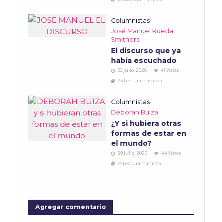
Columnistas
•
José Manuel Rueda
Smithers
El discurso que ya
había escuchado
30 julio, 2026
41 Vistas
25 Lectura mínima
Columnistas
•
Deborah Buiza
¿Y si hubiera otras
formas de estar en
el mundo?
29 julio, 2026
44 Vistas
14 Lectura mínima
Agregar comentario