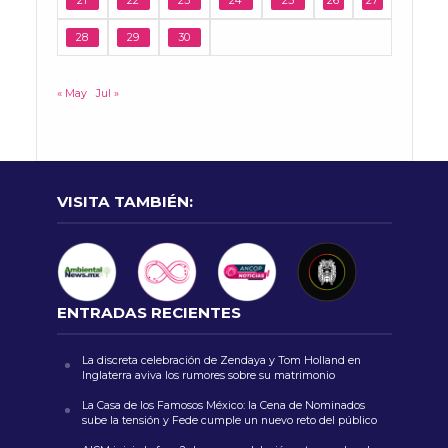
21
22
23
24
25
26
27
28
29
30
« May
Jul »
VISITA TAMBIÉN:
ENTRADAS RECIENTES
La discreta celebración de Zendaya y Tom Holland en
Inglaterra aviva los rumores sobre su matrimonio
La Casa de los Famosos México: la Cena de Nominados
sube la tensión y Fede cumple un nuevo reto del público