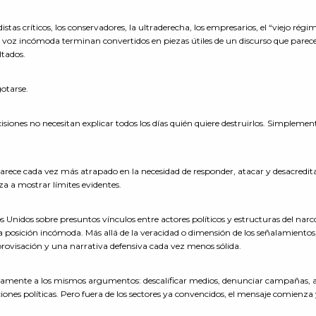
stas críticos, los conservadores, la ultraderecha, los empresarios, el “viejo régim
 voz incómoda terminan convertidos en piezas útiles de un discurso que parece
ltados.
gotarse.
isiones no necesitan explicar todos los días quién quiere destruirlos. Simplemen
arece cada vez más atrapado en la necesidad de responder, atacar y desacredita
a a mostrar límites evidentes.
 Unidos sobre presuntos vínculos entre actores políticos y estructuras del narc
 posición incómoda. Más allá de la veracidad o dimensión de los señalamientos,
mprovisación y una narrativa defensiva cada vez menos sólida.
ticamente a los mismos argumentos: descalificar medios, denunciar campañas, 
aciones políticas. Pero fuera de los sectores ya convencidos, el mensaje comienza