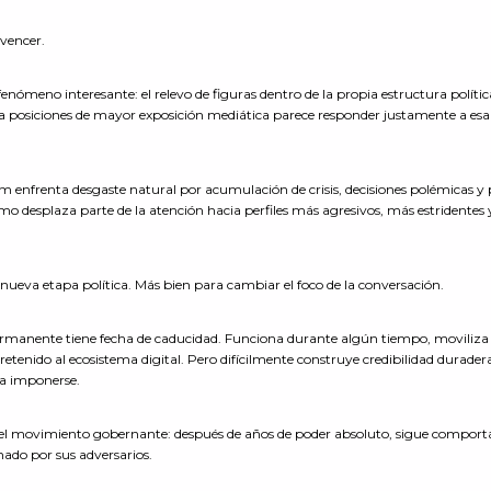
nvencer.
enómeno interesante: el relevo de figuras dentro de la propia estructura polític
a posiciones de mayor exposición mediática parece responder justamente a esa
m enfrenta desgaste natural por acumulación de crisis, decisiones polémicas y 
ismo desplaza parte de la atención hacia perfiles más agresivos, más estridentes
ueva etapa política. Más bien para cambiar el foco de la conversación.
ermanente tiene fecha de caducidad. Funciona durante algún tiempo, moviliza 
tenido al ecosistema digital. Pero difícilmente construye credibilidad durader
 a imponerse.
del movimiento gobernante: después de años de poder absoluto, sigue compor
nado por sus adversarios.