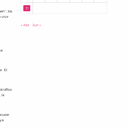
31
en”, los
 vivir
« Abr
Jun »
te
r. El
otráfico
 la
acusar
 ya