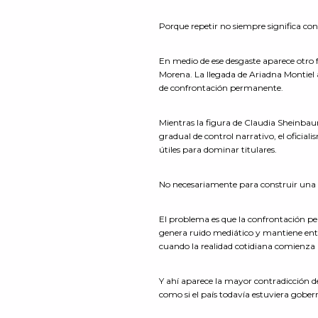
Porque repetir no siempre significa co
En medio de ese desgaste aparece otro f
Morena. La llegada de Ariadna Montiel 
de confrontación permanente.
Mientras la figura de Claudia Sheinbau
gradual de control narrativo, el oficial
útiles para dominar titulares.
No necesariamente para construir una n
El problema es que la confrontación p
genera ruido mediático y mantiene entre
cuando la realidad cotidiana comienza
Y ahí aparece la mayor contradicción 
como si el país todavía estuviera gober