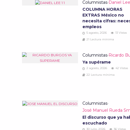
Columnistas
•
Daniel Le
COLUMNA HORAS
EXTRAS México no
necesita cifras: nece
empleos
5 agosto, 2026
13 Vistas
21 Lectura mínima
Columnistas
•
Ricardo B
Ya supérame
2 agosto, 2026
42 Vistas
22 Lectura mínima
Columnistas
•
José Manuel Rueda Sm
El discurso que ya ha
escuchado
30 julio, 2026
36 Vistas