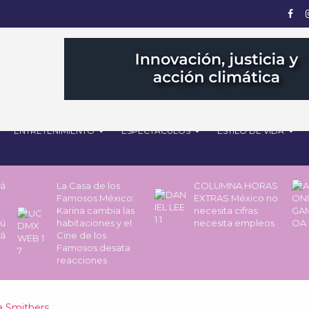
ENTRETENIMIENTO
ESPECTÁCULOS
ESTILO DE VIDA
rá
La Casa de los
COLUMNA HORAS
Famosos México:
EXTRAS México no
Karina cambia las
necesita cifras:
pú
habitaciones y el
necesita empleos
rá
Cine de los
Famosos desata
reacciones
a Smithers