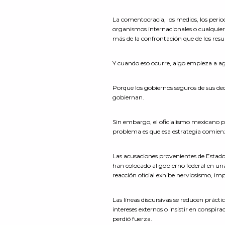
La comentocracia, los medios, los periodi
organismos internacionales o cualquier
más de la confrontación que de los resu
Y cuando eso ocurre, algo empieza a a
Porque los gobiernos seguros de sus dec
gobiernan.
Sin embargo, el oficialismo mexicano p
problema es que esa estrategia comienz
Las acusaciones provenientes de Estados
han colocado al gobierno federal en una
reacción oficial exhibe nerviosismo, i
Las líneas discursivas se reducen prác
intereses externos o insistir en conspir
perdió fuerza.