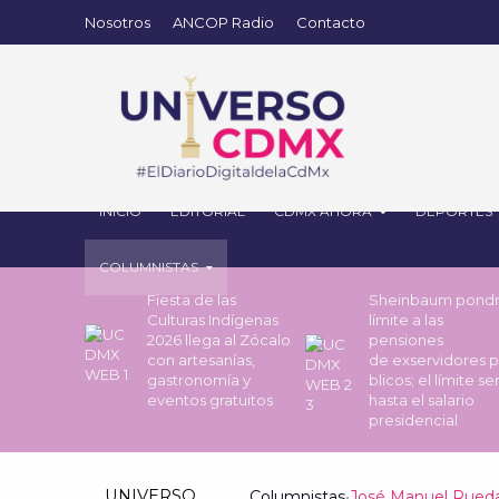
Nosotros
ANCOP Radio
Contacto
INICIO
EDITORIAL
CDMX AHORA
DEPORTES
COLUMNISTAS
Fiesta de las
Sheinbaum pond
Culturas Indígenas
límite a las
2026 llega al Zócalo
pensiones
con artesanías,
de exservidores 
gastronomía y
blicos; el límite se
eventos gratuitos
hasta el salario
presidencial
UNIVERSO
Columnistas
•
José Manuel Rued