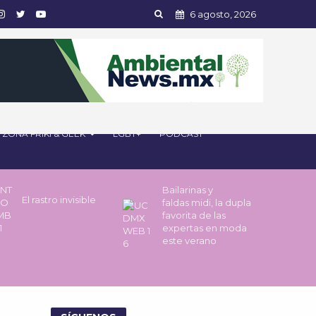
6 agosto, 2026
ZONA FRIKI & GEEK
LGBT+
PODCAST
Bailarinas y
El rastro invisible
faldas midi, la dupla
favorita de las
expertas en moda
este verano