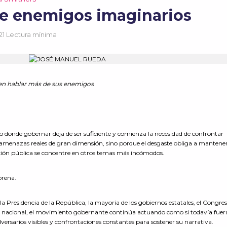
e enemigos imaginarios
21 Lectura mínima
en hablar más de sus enemigos
o donde gobernar deja de ser suficiente y comienza la necesidad de confrontar
enazas reales de gran dimensión, sino porque el desgaste obliga a mantener
ención pública se concentre en otros temas más incómodos.
orena.
la Presidencia de la República, la mayoría de los gobiernos estatales, el Congre
a nacional, el movimiento gobernante continúa actuando como si todavía fuer
dversarios visibles y confrontaciones constantes para sostener su narrativa.