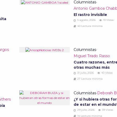
e
Columnistas
•
Antonio Gamboa Chab
El rastro invisible
sita
5 agosto, 2026
13 Vistas
40 Lectura mínima
urgos
Columnistas
•
Miguel Tirado Rasso
Cuatro razones, entr
otras muchas más
31 julio, 2026
40 Vistas
27 Lectura mínima
Columnistas
•
Deborah B
ithers
¿Y si hubiera otras fo
de estar en el mund
bía
29 julio, 2026
39 Vistas
14 Lectura mínima