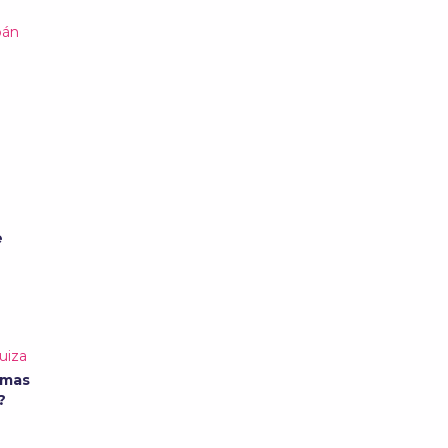
bán
e
uiza
rmas
o?