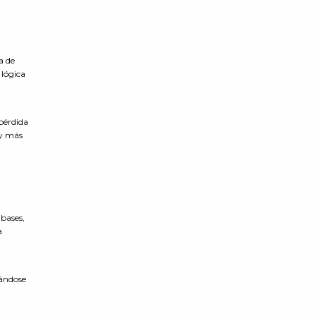
a de
 lógica
pérdida
 y más
bases,
a
tándose