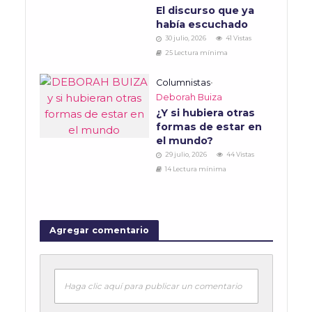
El discurso que ya
había escuchado
30 julio, 2026
41 Vistas
25 Lectura mínima
Columnistas
•
Deborah Buiza
¿Y si hubiera otras
formas de estar en
el mundo?
29 julio, 2026
44 Vistas
14 Lectura mínima
Agregar comentario
Haga clic aquí para publicar un comentario