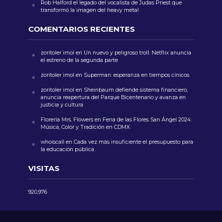
Rob Halford el legado del vocalista de Judas Priest que
transformó la imagen del heavy metal
COMENTARIOS RECIENTES
zoritoler imol
en
Un nuevo y peligroso troll: Netflix anuncia
el estreno de la segunda parte
zoritoler imol
en
Superman: esperanza en tiempos cínicos
zoritoler imol
en
Sheinbaum defiende sistema financiero,
anuncia reapertura del Parque Bicentenario y avanza en
justicia y cultura
Florería Mrs. Flowers
en
Feria de las Flores San Ángel 2024:
Música, Color y Tradición en CDMX
whoiscall
en
Cada vez más insuficiente el presupuesto para
la educación pública
VISITAS
920,976